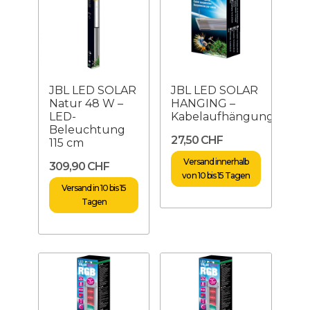
JBL LED SOLAR
JBL LED SOLAR
Natur 48 W –
HANGING –
LED-
Kabelaufhängung
Beleuchtung
27,50 CHF
115 cm
Versand innerhalb
309,90 CHF
von 10 bis 15 Tagen
Versand in 10 bis 15
Tagen