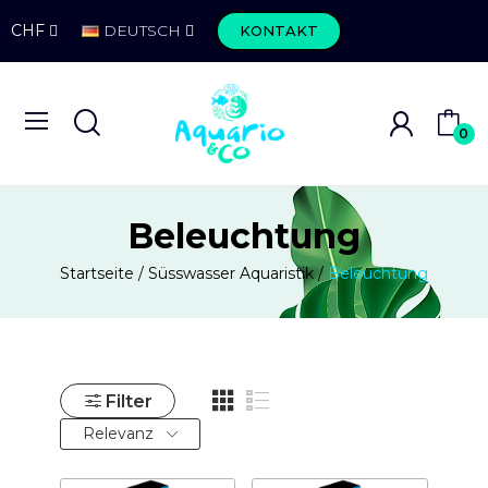
CHF
DEUTSCH
KONTAKT
0
Beleuchtung
Startseite
Süsswasser Aquaristik
Beleuchtung
Filter
Relevanz