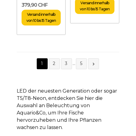
Versand innerhalb
379,90 CHF
von 10 bis 15 Tagen
Versand innerhalb
von 10 bis 15 Tagen
1
2
3
…
5

LED der neuesten Generation oder sogar
T5/T8-Neon, entdecken Sie hier die
Auswahl an Beleuchtung von
Aquario&Co, um Ihre Fische
hervorzuheben und Ihre Pflanzen
wachsen zu lassen.