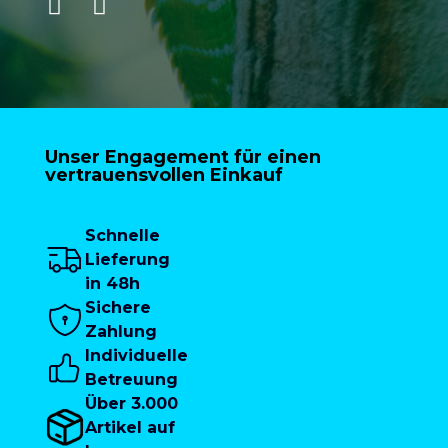
Unser Engagement für einen
vertrauensvollen Einkauf
Schnelle
Lieferung
in 48h
Sichere
Zahlung
Individuelle
Betreuung
Über 3.000
Artikel auf