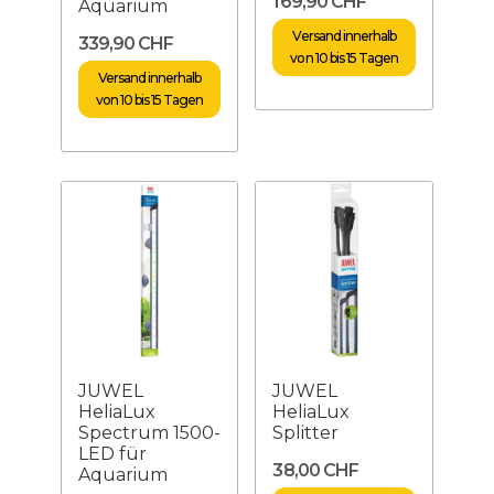
169,90 CHF
Aquarium
Versand innerhalb
339,90 CHF
von 10 bis 15 Tagen
Versand innerhalb
von 10 bis 15 Tagen
JUWEL
JUWEL
HeliaLux
HeliaLux
Spectrum 1500-
Splitter
LED für
38,00 CHF
Aquarium