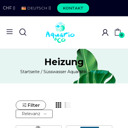
CHF
DEUTSCH
KONTAKT
0
Heizung
Startseite
Süsswasser Aquaristik
Heizung
Filter
Relevanz