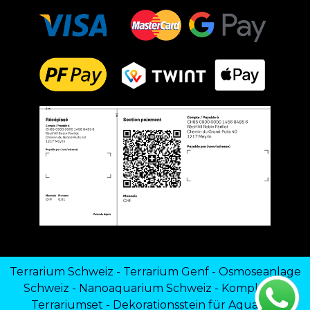
Terrarium Schweiz
-
Terrarium Genf
-
Osmoseanlage
Schweiz
-
Nanoaquarium Schweiz
-
Komplettes
Terrariumset
-
Dekorationsstein für Aquarien