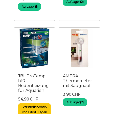
Auf Lager (2)
Auf Lager (1)
JBL ProTemp
AMTRA
b10 –
Thermometer
Bodenheizung
mit Saugnapf
für Aquarien
3,90 CHF
54,90 CHF
Auf Lager (2)
Versand innerhalb
von 10 bis 15 Tagen