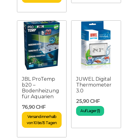
JBL ProTemp
JUWEL Digital
b20 –
Thermometer
Bodenheizung
3.0
für Aquarien
25,90 CHF
76,90 CHF
Auf Lager (1)
Versand innerhalb
von 10 bis 15 Tagen