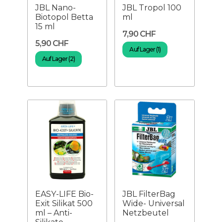
JBL Nano-
JBL Tropol 100
Biotopol Betta
ml
15 ml
7,90 CHF
5,90 CHF
Auf Lager (1)
Auf Lager (2)
EASY-LIFE Bio-
JBL FilterBag
Exit Silikat 500
Wide- Universal
ml – Anti-
Netzbeutel