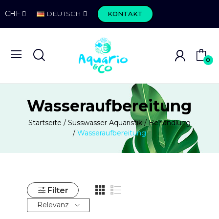
CHF
DEUTSCH
KONTAKT
0
Wasseraufbereitung
Startseite
Süsswasser Aquaristik
Behandlung
Wasseraufbereitung
Filter
Relevanz