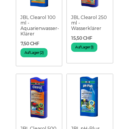
JBL Clearol 100
JBL Clearol 250
ml -
ml -
Aquarienwasser-
Wasserklärer
Klärer
15,50 CHF
7,50 CHF
Auf Lager (1)
Auf Lager (2)
JBL Clearol 500
JBL pH-Plus