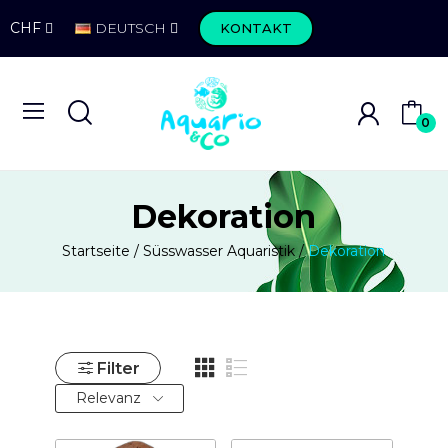
CHF
DEUTSCH
KONTAKT
0
Dekoration
Startseite
Süsswasser Aquaristik
Dekoration
Filter
Relevanz