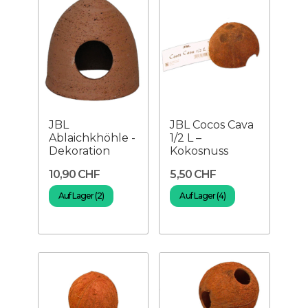
JBL
JBL Cocos Cava
Ablaichkhöhle -
1/2 L –
Dekoration
Kokosnuss
10,90 CHF
5,50 CHF
Auf Lager (2)
Auf Lager (4)