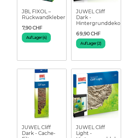
JBL FIXOL –
JUWEL Cliff
Rückwandkleber
Dark -
Hintergrunddekoration
7,90 CHF
69,90 CHF
Auf Lager (4)
Auf Lager (2)
JUWEL Cliff
JUWEL Cliff
Dark - Cache-
Light -