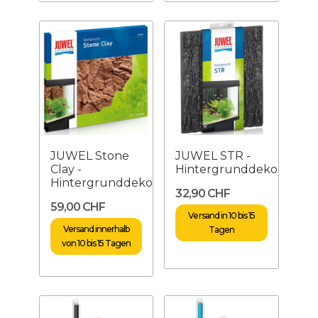
JUWEL Stone
JUWEL STR -
Clay -
Hintergrunddekoration
Hintergrunddekoration
32,90 CHF
59,00 CHF
Versand in 10 bis 15
Versand innerhalb
Tagen
von 10 bis 15 Tagen