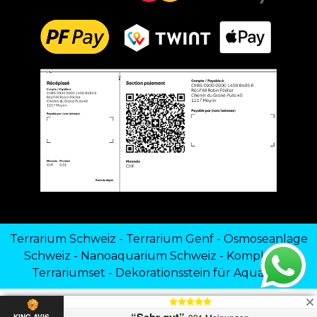
Terrarium Schweiz
-
Terrarium Genf
-
Osmoseanlage
Schweiz
-
Nanoaquarium Schweiz
-
Komplettes
Terrariumset
-
Dekorationsstein für Aquarien