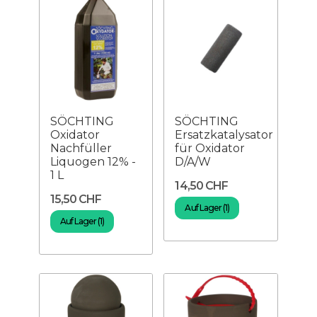
SÖCHTING
SÖCHTING
Oxidator
Ersatzkatalysator
Nachfüller
für Oxidator
Liquogen 12% -
D/A/W
1 L
14,50 CHF
15,50 CHF
Auf Lager (1)
Auf Lager (1)