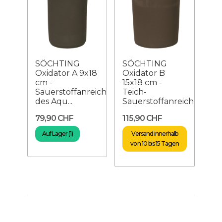
SÖCHTING
SÖCHTING
Oxidator A 9x18
Oxidator B
cm -
15x18 cm -
Sauerstoffanreicherung
Teich-
des Aqu...
Sauerstoffanreicherung
79,90 CHF
115,90 CHF
Auf Lager (1)
Versand innerhalb
von 10 bis 15 Tagen