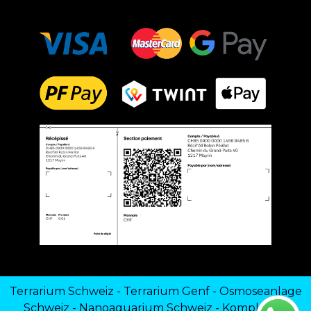
Terrarium Schweiz
-
Terrarium Genf
-
Osmoseanlage
Schweiz
-
Nanoaquarium Schweiz
-
Komplettes