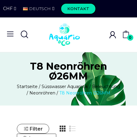
CHF
DEUTSCH
KONTAKT
0
T8 Neonröhren
Ø26MM
Startseite
Süsswasser Aquaristik
Beleuchtung
Neonröhren
T8 Neonröhren Ø26MM
Filter