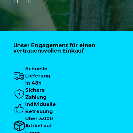
Unser Engagement für einen
vertrauensvollen Einkauf
Schnelle
Lieferung
in 48h
Sichere
Zahlung
Individuelle
Betreuung
Über 3.000
Artikel auf
Lager