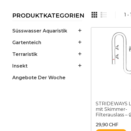
PRODUKTKATEGORIEN
1 -

Süsswasser Aquaristik

Gartenteich

Terraristik

Insekt
Angebote Der Woche
STRIDEWAYS Li
mit Skimmer-
Filterauslass –
29,90 CHF