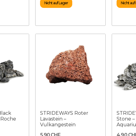
Nicht auf Lager
Nicht auf
lack
STRIDEWAYS Roter
STRIDE
 Roche
Lavastein –
Stone –
Vulkangestein
Aquari
5,90 CHF
4,90 CH