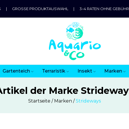
G
|
GROSSE PRODUKTAUSWAHL
|
3–4 RATEN OHNE GEBÜH
Gartenteich
Terraristik
Insekt
Marken
Artikel der Marke Strideway
Startseite
Marken
Strideways