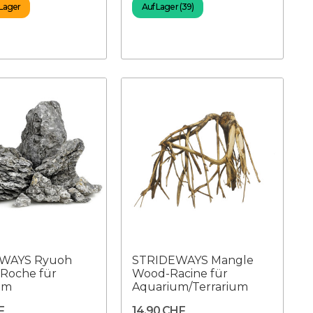
 Lager
Auf Lager (39)
WAYS Ryuoh
STRIDEWAYS Mangle
 Roche für
Wood-Racine für
um
Aquarium/Terrarium
F
14,90 CHF