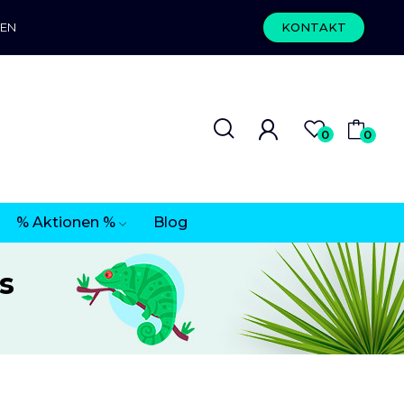
REN
KONTAKT
0
0
% Aktionen %
Blog
s