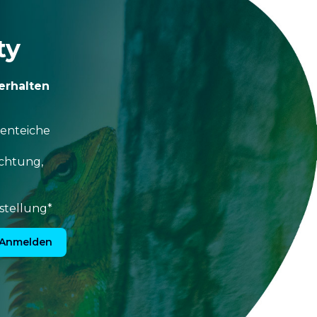
ty
erhalten
tenteiche
uchtung,
stellung*
Anmelden