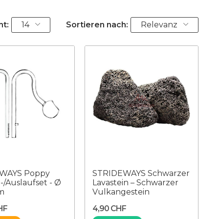
ht:
14
Sortieren nach:
Relevanz
WAYS Poppy
STRIDEWAYS Schwarzer
-/Auslaufset - Ø
Lavastein – Schwarzer
mm
Vulkangestein
HF
4,90 CHF