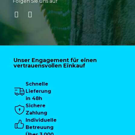
Folgen Sie uns auf
Unser Engagement für einen
vertrauensvollen Einkauf
Schnelle
Lieferung
in 48h
Sichere
Zahlung
Individuelle
Betreuung
Über 3.000