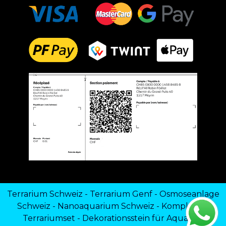
Terrarium Schweiz
-
Terrarium Genf
-
Osmoseanlage
Schweiz
-
Nanoaquarium Schweiz
-
Komplettes
Terrariumset
-
Dekorationsstein für Aquarien