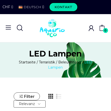
CHF
DEUTSCH
KONTAKT
0
LED Lampen
Startseite
Terraristik
Beleuchtung
LED
Lampen
Filter
Relevanz