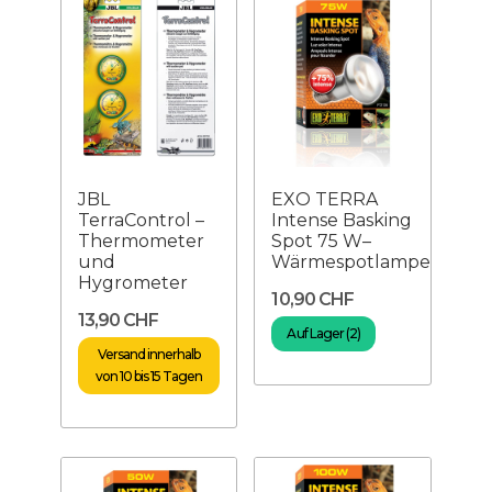
JBL
EXO TERRA
TerraControl –
Intense Basking
Thermometer
Spot 75 W–
und
Wärmespotlampe
Hygrometer
10,90 CHF
13,90 CHF
Auf Lager (2)
Versand innerhalb
von 10 bis 15 Tagen