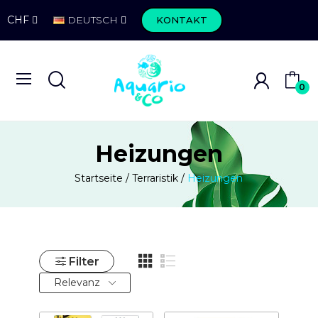
CHF
DEUTSCH
KONTAKT
0
Heizungen
Startseite
Terraristik
Heizungen
Filter
Relevanz