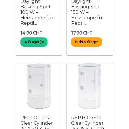
Daylight
Daylight
Basking Spot
Basking Spot
100 W –
150 W –
Heizlampe für
Heizlampe für
Reptil...
Reptil...
14,90 CHF
17,90 CHF
Auf Lager (8)
Nicht auf Lager
REPTO Terra
REPTO Terra
Clear Cylinder
Clear Cylinder
20 X 20 X 35
15 x 15 x 30 cm –