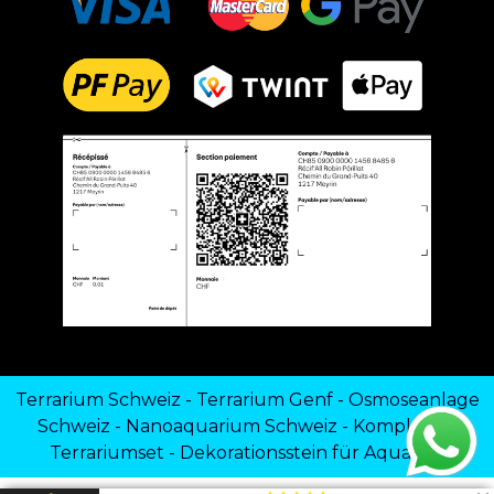
Terrarium Schweiz
-
Terrarium Genf
-
Osmoseanlage
Schweiz
-
Nanoaquarium Schweiz
-
Komplettes
Terrariumset
-
Dekorationsstein für Aquarien