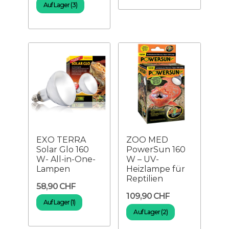
Auf Lager (3)
EXO TERRA
ZOO MED
Solar Glo 160
PowerSun 160
W- All-in-One-
W – UV-
Lampen
Heizlampe für
Reptilien
58,90 CHF
109,90 CHF
Auf Lager (1)
Auf Lager (2)