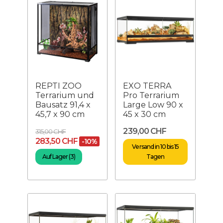
REPTI ZOO
EXO TERRA
Terrarium und
Pro Terrarium
Bausatz 91,4 x
Large Low 90 x
45,7 x 90 cm
45 x 30 cm
239,00 CHF
315,00 CHF
283,50 CHF
-10%
Versand in 10 bis 15
Auf Lager (3)
Tagen