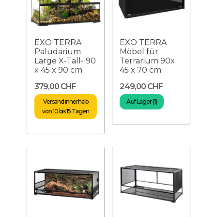
EXO TERRA
EXO TERRA
Paludarium
Möbel für
Large X-Tall- 90
Terrarium 90x
x 45 x 90 cm
45 x 70 cm
379,00 CHF
249,00 CHF
Versand innerhalb
Auf Lager (1)
von 10 bis 15 Tagen