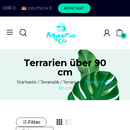
CHF
DEUTSCH
KONTAKT
0
Terrarien über 90
cm
Startseite
Terraristik
Terrarium
Terrarien über
90 cm
Filter