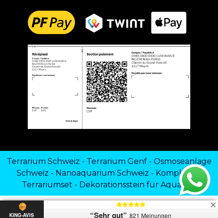
Terrarium Schweiz
-
Terrarium Genf
-
Osmoseanlage
Schweiz
-
Nanoaquarium Schweiz
-
Komplettes
Terrariumset
-
Dekorationsstein für Aquarien
“Sehr gut”
821 Meinungen
KING-AVIS