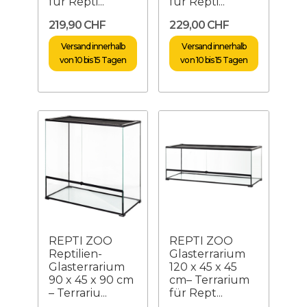
für Repti...
für Repti...
219,90 CHF
229,00 CHF
Versand innerhalb
Versand innerhalb
von 10 bis 15 Tagen
von 10 bis 15 Tagen
REPTI ZOO
REPTI ZOO
Reptilien-
Glasterrarium
Glasterrarium
120 x 45 x 45
90 x 45 x 90 cm
cm– Terrarium
– Terrariu...
für Rept...