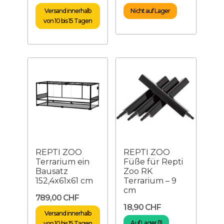
Versand innerhalb
Nicht auf Lager
von 10 bis 15 Tagen
REPTI ZOO
REPTI ZOO
Terrarium ein
Füße für Repti
Bausatz
Zoo RK
152,4x61x61 cm
Terrarium – 9
cm
789,00 CHF
18,90 CHF
Versand innerhalb
Auf Lager (1)
von 10 bis 15 Tagen