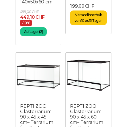
140x50x60 cm
199,00 CHF
499,00 CHF
Versand innerhalb
449,10 CHF
von 10 bis 15 Tagen
-10%
Auf Lager (2)
REPTI ZOO
REPTI ZOO
Glasterrarium
Glasterrarium
90 x 45 x 45
90 x 45 x 60
cm– Terrarium
cm– Terrarium