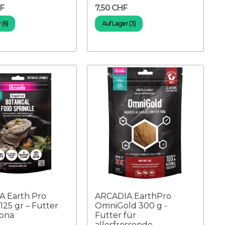
HF
7,50 CHF
 (6)
Auf Lager (3)
A Earth Pro
ARCADIA EarthPro
125 gr – Futter
OmniGold 300 g -
gona
Futter für
allesfressende ...