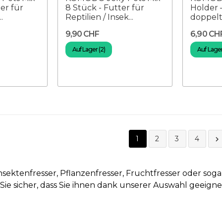
er für
8 Stück - Futter für
Holder 
.
Reptilien / Insek...
doppelt
9,90 CHF
6,90 CH
Auf Lager (2)
Auf Lager
1
2
3
4

sektenfresser, Pflanzenfresser, Fruchtfresser oder sogar
en Sie sicher, dass Sie ihnen dank unserer Auswahl geeig