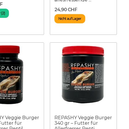
HF
24,90 CHF
 (2)
Nicht auf Lager
Y Veggie Burger
REPASHY Veggie Burger
Futter für
340 gr – Futter für
ser Reptil...
Allesfresser Repti...