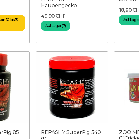
Haubengecko
18,90 C
49,90 CHF
on 10 bis 15
Auf Lager 
Auf Lager (7)
rPig 85
REPASHY SuperPig 340
ZOO M
gr
O'Cricke