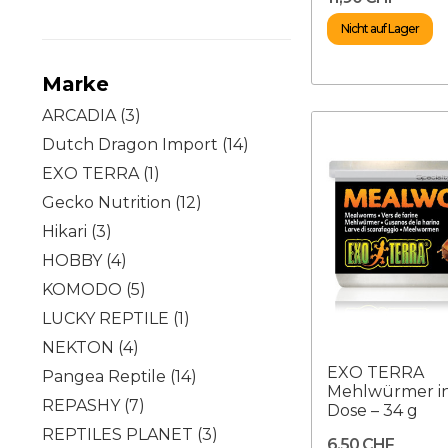
Nicht auf Lager
Marke
ARCADIA
(3)
Dutch Dragon Import
(14)
EXO TERRA
(1)
Gecko Nutrition
(12)
Hikari
(3)
HOBBY
(4)
KOMODO
(5)
LUCKY REPTILE
(1)
NEKTON
(4)
EXO TERRA
Pangea Reptile
(14)
Mehlwürmer in
REPASHY
(7)
Dose – 34 g
REPTILES PLANET
(3)
6,50 CHF