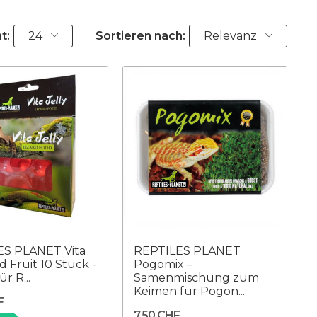
t:
24
Sortieren nach:
Relevanz
ES PLANET Vita
REPTILES PLANET
d Fruit 10 Stück -
Pogomix –
ür R...
Samenmischung zum
Keimen für Pogon...
F
7,50 CHF