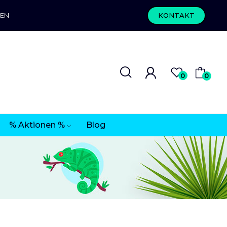
REN
KONTAKT
0
0
% Aktionen %
Blog