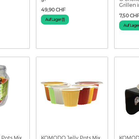
Grillen 
49,90 CHF
7,50 CH
Auf Lager (1)
Auf Lager
Pots Mix
KOMODO Jelly Pots Mix
KOMODO