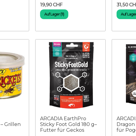
19,90 CHF
31,50 C
Auf Lager (11)
Auf Lager
ARCADIA EarthPro
ARCADI
– Grillen
Sticky Foot Gold 180 g–
Dragon 
Futter für Geckos
für Po