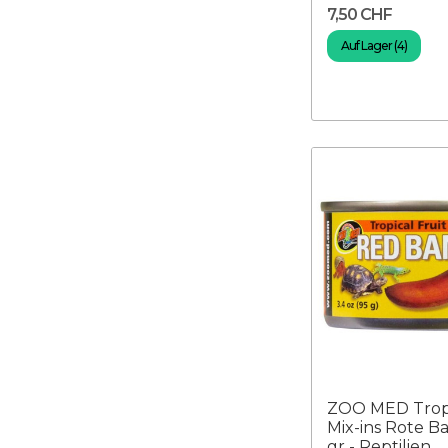
7,50 CHF
Auf Lager (4)
ZOO MED Tropi
Mix-ins Rote B
gr - Reptilien...