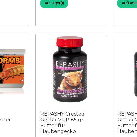
Auf Lager (1)
Auf Lager 
REPASHY Crested
REPASH
 der
Gecko MRP 85 gr-
Gecko M
Futter für
Futter 
Haubengecko
Hauben