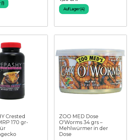
(1)
Auf Lager (4)
Y Crested
ZOO MED Dose
RP 170 gr-
O'Worms 34 grs –
für
Mehlwürmer in der
gecko
Dose