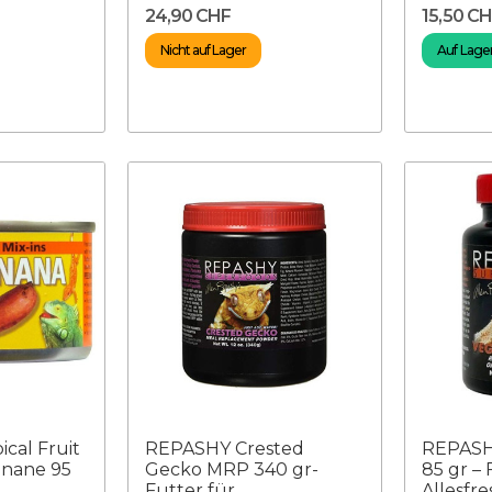
24,90 CHF
15,50 C
Nicht auf Lager
Auf Lager
cal Fruit
REPASHY Crested
REPASH
anane 95
Gecko MRP 340 gr-
85 gr – 
Futter für
Allesfres