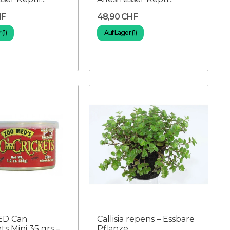
HF
48,90 CHF
(1)
Auf Lager (1)
ED Can
Callisia repens – Essbare
ts Mini 35 grs –
Pflanze