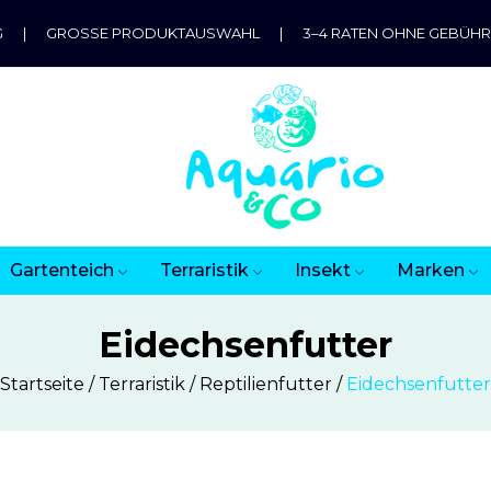
G
|
GROSSE PRODUKTAUSWAHL
|
3–4 RATEN OHNE GEBÜH
Gartenteich
Terraristik
Insekt
Marken
Eidechsenfutter
Startseite
Terraristik
Reptilienfutter
Eidechsenfutter