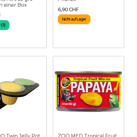
in einer Box
6,90 CHF
F
Nicht auf Lager
 (3)
 Twin Jelly Pot
ZOO MED Tropical Fruit