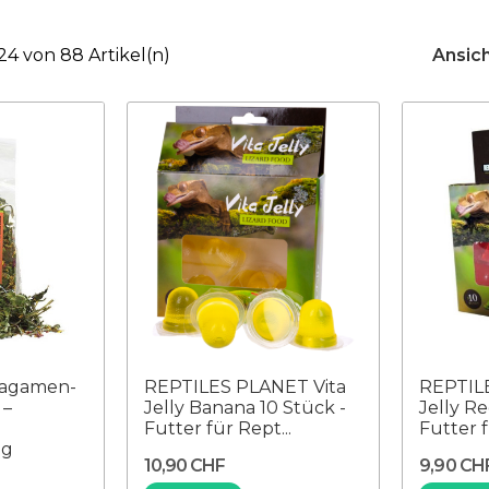
 24 von 88 Artikel(n)
Ansich
agamen-
REPTILES PLANET Vita
REPTIL
 –
Jelly Banana 10 Stück -
Jelly Re
Futter für Rept...
Futter f
ng
10,90 CHF
9,90 CH