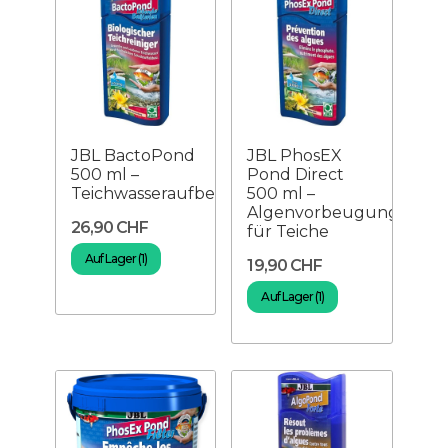
JBL BactoPond
JBL PhosEX
500 ml –
Pond Direct
Teichwasseraufbereitung
500 ml –
Algenvorbeugung
26,90 CHF
für Teiche
Auf Lager (1)
19,90 CHF
Auf Lager (1)