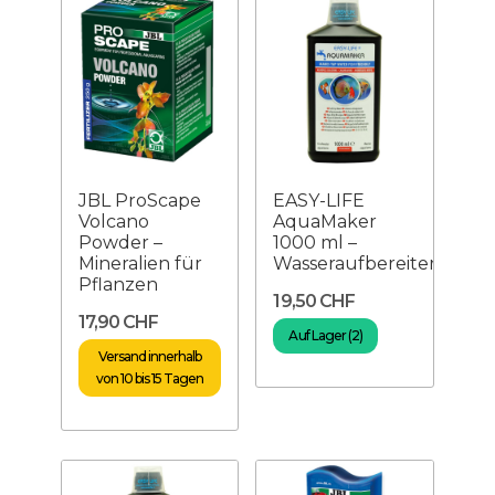
JBL ProScape
EASY-LIFE
Volcano
AquaMaker
Powder –
1000 ml –
Mineralien für
Wasseraufbereiter
Pflanzen
19,50 CHF
17,90 CHF
Auf Lager (2)
Versand innerhalb
von 10 bis 15 Tagen