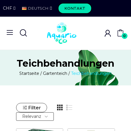
CHF
DEUTSCH
KONTAKT
0
Teichbehandlungen
Startseite
Gartenteich
Teichbehandlungen
Filter
Relevanz