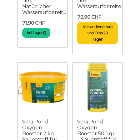
Liter –
Liter –
Natürlicher
Wasseraufbereiter
Wasseraufbereit...
73,90 CHF
71,90 CHF
Versand innerhalb
Auf Lager (1)
von 10 bis 20
Tagen
Sera Pond
Sera Pond
Oxygen
Oxygen
Booster 2 kg –
Booster 500 gr
Sauerstoff für
– Sauerstoff für