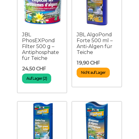
JBL
JBL AlgoPond
PhosEXPond
Forte 500 ml –
Filter 500 g –
Anti-Algen für
Antiphosphate
Teiche
für Teiche
19,90 CHF
24,50 CHF
Nicht auf Lager
Auf Lager (2)