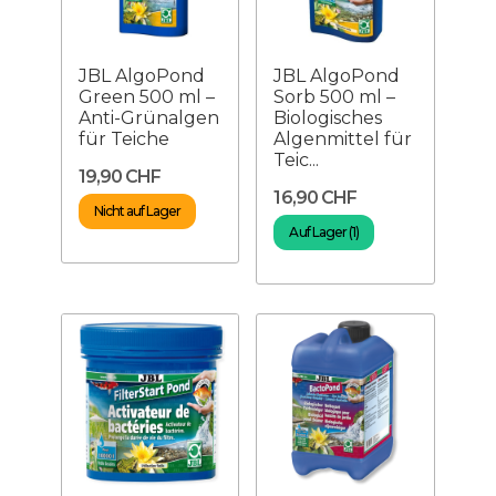
JBL AlgoPond
JBL AlgoPond
Green 500 ml –
Sorb 500 ml –
Anti-Grünalgen
Biologisches
für Teiche
Algenmittel für
Teic...
19,90 CHF
16,90 CHF
Nicht auf Lager
Auf Lager (1)