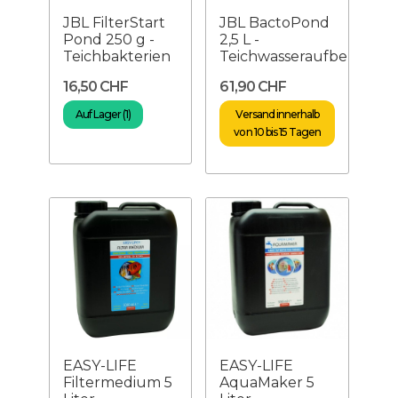
JBL FilterStart
JBL BactoPond
Pond 250 g -
2,5 L -
Teichbakterien
Teichwasseraufbereitun
16,50 CHF
61,90 CHF
Auf Lager (1)
Versand innerhalb
von 10 bis 15 Tagen
EASY-LIFE
EASY-LIFE
Filtermedium 5
AquaMaker 5