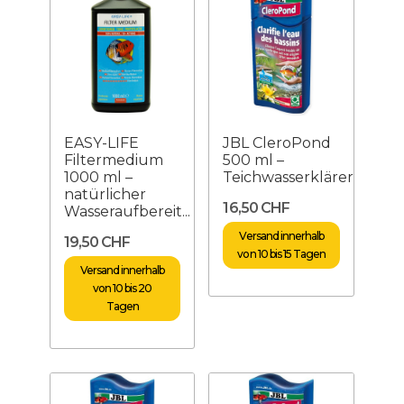
EASY-LIFE
JBL CleroPond
Filtermedium
500 ml –
1000 ml –
Teichwasserklärer
natürlicher
16,50 CHF
Wasseraufbereit...
Versand innerhalb
19,50 CHF
von 10 bis 15 Tagen
Versand innerhalb
von 10 bis 20
Tagen