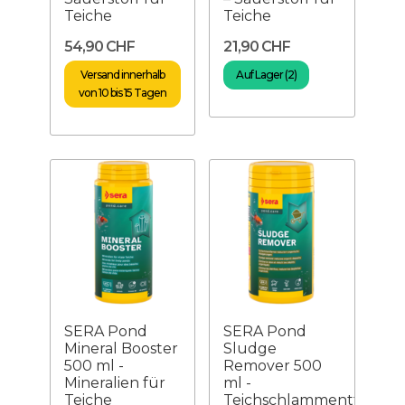
Teiche
Teiche
54,90 CHF
21,90 CHF
Versand innerhalb
Auf Lager (2)
von 10 bis 15 Tagen
SERA Pond
SERA Pond
Mineral Booster
Sludge
500 ml -
Remover 500
Mineralien für
ml -
Teiche
Teichschlammentferner