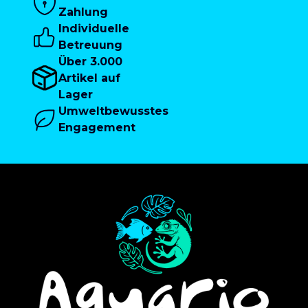
Zahlung
Individuelle
Betreuung
Über 3.000
Artikel auf
Lager
Umweltbewusstes
Engagement