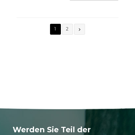
1
2

Werden Sie Teil der