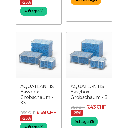
-25%
Auf Lager (2)
AQUATLANTIS
AQUATLANTIS
Easybox
Easybox
Grobschaum -
Grobschaum - S
XS
7,43 CHF
9,90 CHF
6,68 CHF
8,90 CHF
-25%
-25%
Auf Lager (3)
Auf Lager (3)