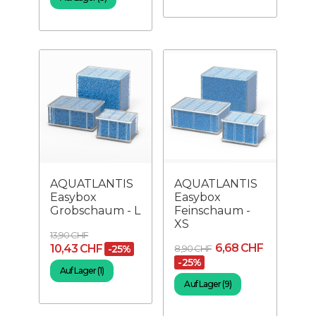
AQUATLANTIS
AQUATLANTIS
Easybox
Easybox
Grobschaum - L
Feinschaum -
XS
13,90 CHF
6,68 CHF
10,43 CHF
-25%
8,90 CHF
-25%
Auf Lager (1)
Auf Lager (9)