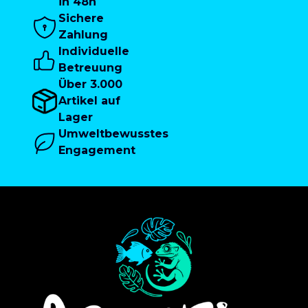
in 48h
Sichere
Zahlung
Individuelle
Betreuung
Über 3.000
Artikel auf
Lager
Umweltbewusstes
Engagement