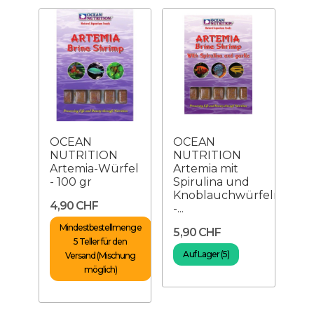
OCEAN
OCEAN
NUTRITION
NUTRITION
Artemia-Würfel
Artemia mit
- 100 gr
Spirulina und
Knoblauchwürfeln
4,90 CHF
-...
Mindestbestellmenge
5,90 CHF
5 Teller für den
Auf Lager (5)
Versand (Mischung
möglich)