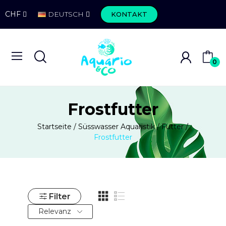
CHF
DEUTSCH
KONTAKT
0
Frostfutter
Startseite
Süsswasser Aquaristik
Futter
Frostfutter
Filter
Relevanz