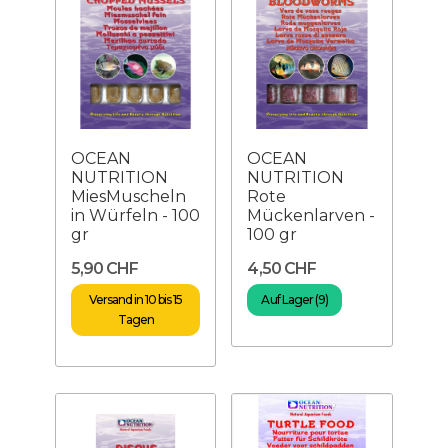
OCEAN
OCEAN
NUTRITION
NUTRITION
MiesMuscheln
Rote
in Würfeln - 100
Mückenlarven -
gr
100 gr
5,90 CHF
4,50 CHF
Versand in 10 bis 15
Auf Lager (9)
Tagen