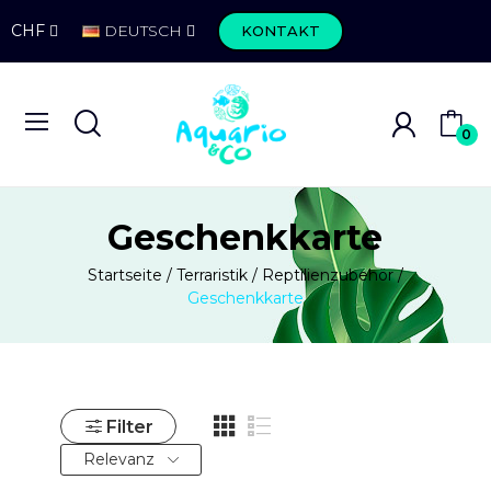
CHF
DEUTSCH
KONTAKT
0
Geschenkkarte
Startseite
Terraristik
Reptilienzubehör
Geschenkkarte
Filter
Relevanz