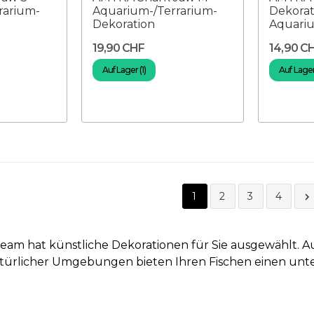
rarium-
Aquarium-/Terrarium-
Dekorat
Dekoration
Aquariu
19,90 CHF
14,90 C
Auf Lager (1)
Auf Lager 
1
2
3
4

eam hat künstliche Dekorationen für Sie ausgewählt. A
rlicher Umgebungen bieten Ihren Fischen einen unt