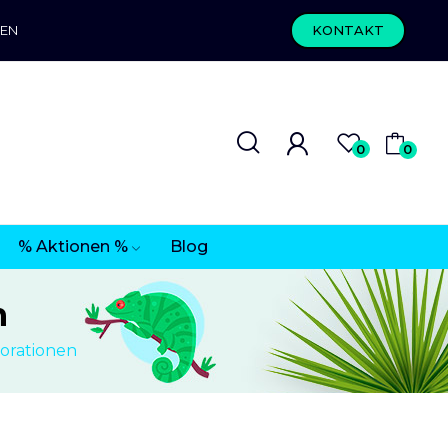
REN
KONTAKT
0
0
% Aktionen %
Blog
n
orationen