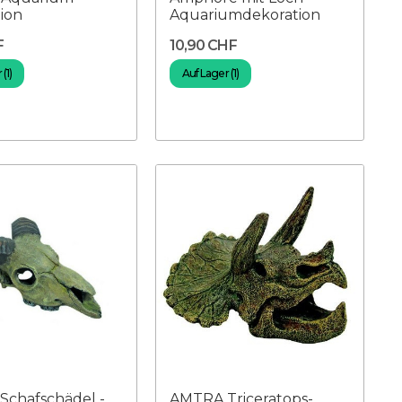
ion
Aquariumdekoration
F
10,90 CHF
(1)
Auf Lager (1)
chafschädel -
AMTRA Triceratops-