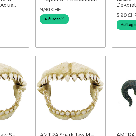
Aqua...
Dekorat
9,90 CHF
5,90 CH
Auf Lager (3)
Auf Lager 
aw S –
AMTRA Shark Jaw M –
AMTRA S