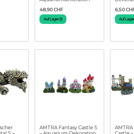
48,90 CHF
6,50 CH
Auf Lager (1)
Auf Lager
scher
AMTRA Fantasy Castle S
AMTRA M
tal S –
– Aquarium-Dekoration
Castle 