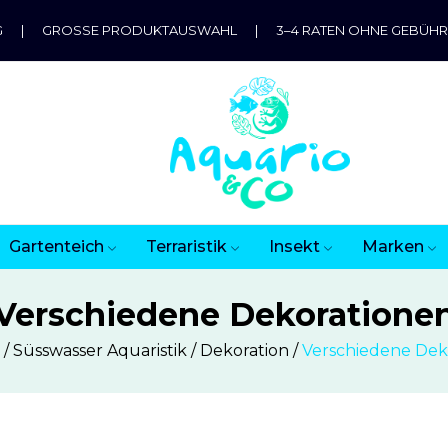
G
|
GROSSE PRODUKTAUSWAHL
|
3–4 RATEN OHNE GEBÜH
Gartenteich
Terraristik
Insekt
Marken
Verschiedene Dekoratione
Süsswasser Aquaristik
Dekoration
Verschiedene Dek