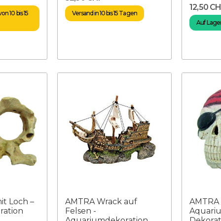
12,50 C
on 10 bis 15
Versand in 10 bis 15 Tagen
Auf Lager
t Loch –
AMTRA Wrack auf
AMTRA P
ration
Felsen -
Aquariu
Aquariumdekoration
Dekorat