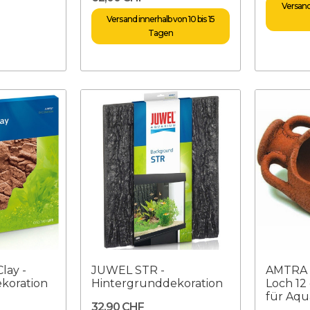
Versand 
Versand innerhalb von 10 bis 15
Tagen
lay -
JUWEL STR -
AMTRA 
koration
Hintergrunddekoration
Loch 12
für Aq
32,90 CHF