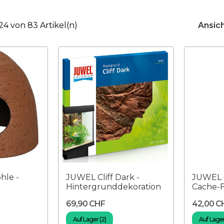
 24 von 83 Artikel(n)
Ansich
hle -
JUWEL Cliff Dark -
JUWEL C
Hintergrunddekoration
Cache-F
69,90 CHF
42,00 C
Auf Lager (2)
Auf Lager 