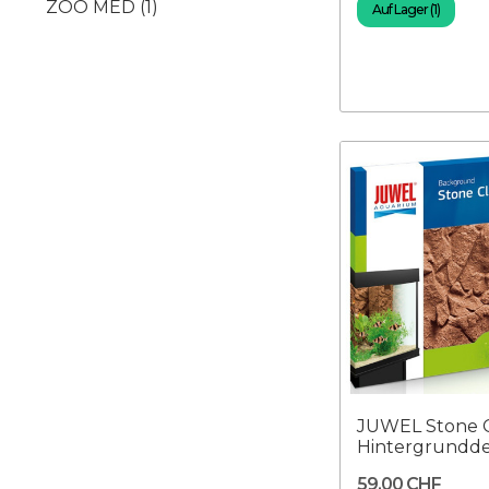
ZOO MED
(1)
Auf Lager (1)
JUWEL Stone C
Hintergrundde
59,00 CHF