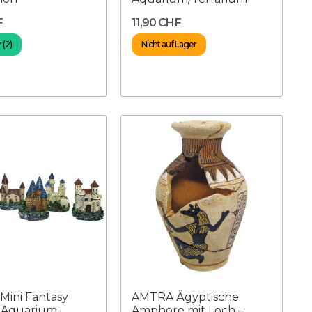
F
11,90 CHF
 (2)
Nicht auf Lager
ini Fantasy
AMTRA Ägyptische
– Aquarium-
Amphore mit Loch –