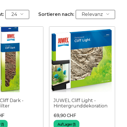
t:
24
Sortieren nach:
Relevanz
liff Dark -
JUWEL Cliff Light -
ilter
Hintergrunddekoration
HF
69,90 CHF
(1)
Auf Lager (1)