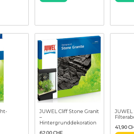
ht-
JUWEL Cliff Stone Granit
JUWEL S
–
Filtera
Hintergrunddekoration
41,90 C
62,00 CHF