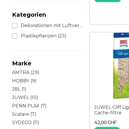
Kategorien
Dekorationen mit Luftverteiler
(4)
Plastikpflanzen
(23)
Marke
AMTRA
(29)
HOBBY
(9)
JBL
(1)
JUWEL
(10)
PENN PLAX
(7)
JUWEL Cliff Lig
Cache-filtre
Scalare
(7)
42,00 CHF
SYDECO
(11)