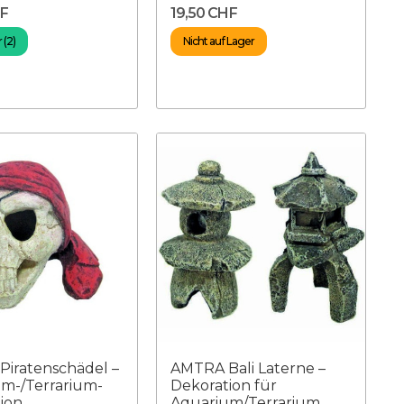
HF
19,50 CHF
 (2)
Nicht auf Lager
iratenschädel –
AMTRA Bali Laterne –
m-/Terrarium-
Dekoration für
ion
Aquarium/Terrarium