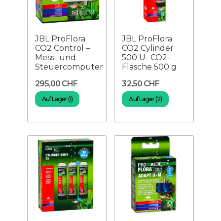
JBL ProFlora
JBL ProFlora
CO2 Control –
CO2 Cylinder
Mess- und
500 U- CO2-
Steuercomputer
Flasche 500 g
295,00 CHF
32,50 CHF
Auf Lager (1)
Auf Lager (2)