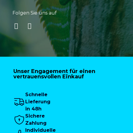
Folgen Sie uns auf
Unser Engagement für einen
vertrauensvollen Einkauf
Schnelle
Lieferung
in 48h
Sichere
Zahlung
Individuelle