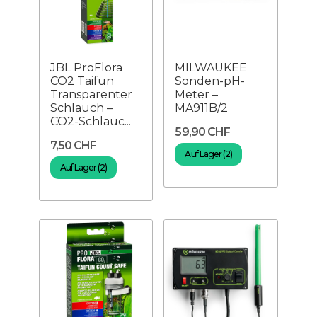
JBL ProFlora
MILWAUKEE
CO2 Taifun
Sonden-pH-
Transparenter
Meter –
Schlauch –
MA911B/2
CO2-Schlauc...
59,90 CHF
7,50 CHF
Auf Lager (2)
Auf Lager (2)