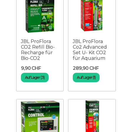
JBL ProFlora
JBL ProFlora
CO2 Refill Bio-
Co2 Advanced
Recharge für
Set U- Kit CO2
Bio-CO2
für Aquarium
9,90 CHF
289,90 CHF
Auf Lager (3)
Auf Lager (1)