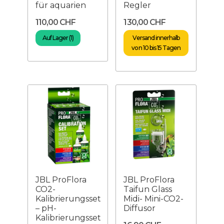
für aquarien
Regler
110,00 CHF
130,00 CHF
Auf Lager (1)
Versand innerhalb
von 10 bis 15 Tagen
JBL ProFlora
JBL ProFlora
CO2-
Taifun Glass
Kalibrierungsset
Midi- Mini-CO2-
– pH-
Diffusor
Kalibrierungsset