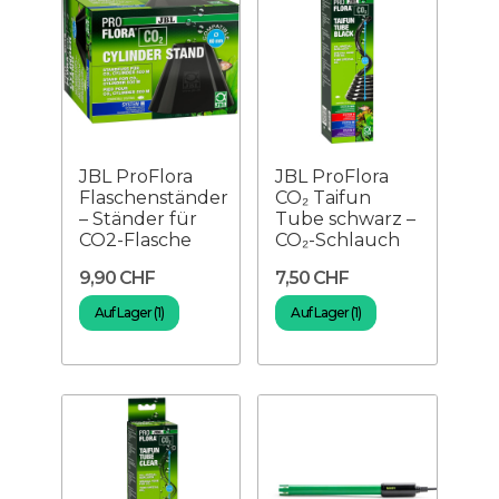
JBL ProFlora
JBL ProFlora
Flaschenständer
CO₂ Taifun
– Ständer für
Tube schwarz –
CO2-Flasche
CO₂-Schlauch
9,90 CHF
7,50 CHF
Auf Lager (1)
Auf Lager (1)