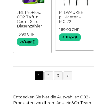
JBL ProFlora
MILWAUKEE
CO2 Taifun
pH-Meter –
Count Safe –
MC122
Blasenzähler
169,90 CHF
13,90 CHF
Auf Lager (1)
Auf Lager (1)
1
2
3

Entdecken Sie hier die Auswahl an CO2-
Produkten von Ihrem Aquario&Co-Team.