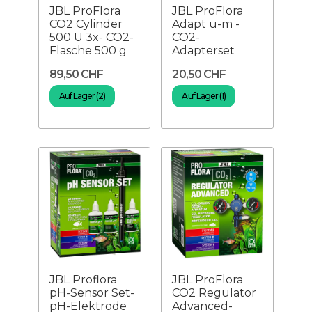
JBL ProFlora
JBL ProFlora
CO2 Cylinder
Adapt u-m -
500 U 3x- CO2-
CO2-
Flasche 500 g
Adapterset
89,50 CHF
20,50 CHF
Auf Lager (2)
Auf Lager (1)
JBL Proflora
JBL ProFlora
pH-Sensor Set-
CO2 Regulator
pH-Elektrode
Advanced-