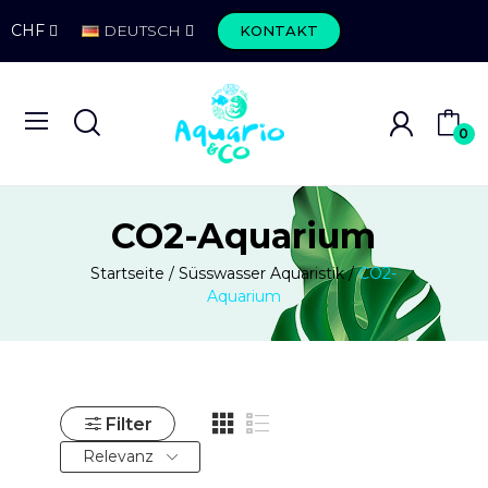
CHF
DEUTSCH
KONTAKT
0
CO2-Aquarium
Startseite
Süsswasser Aquaristik
CO2-
Aquarium
Filter
Relevanz