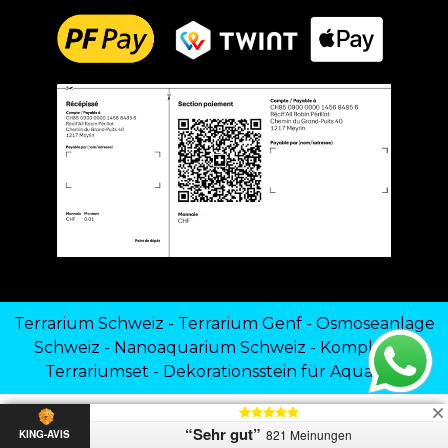
Terrarium Schweiz
-
Terrarium Genf
-
Osmoseanlage
Schweiz
-
Nanoaquarium Schweiz
-
Komplettes
Terrariumset
-
Dekorationsstein für Aquarien
“Sehr gut”
821 Meinungen
KING-AVIS