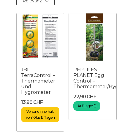
Relevanz
JBL
REPTILES
TerraControl –
PLANET Egg
Thermometer
Control –
und
Thermometer/Hygromet
Hygrometer
22,90 CHF
13,90 CHF
Auf Lager (1)
Versand innerhalb
von 10 bis 15 Tagen