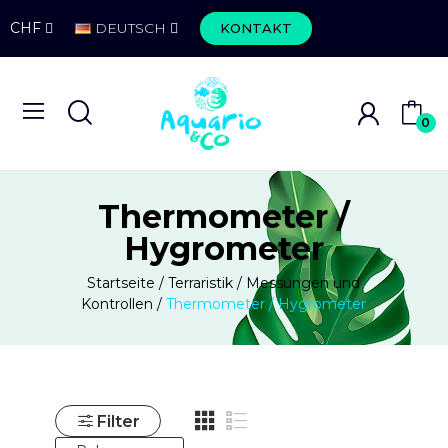
CHF
DEUTSCH
KONTAKT
0
Thermometer /
Hygrometer
Startseite
Terraristik
Messungen und
Kontrollen
Thermometer / Hygrometer
Filter