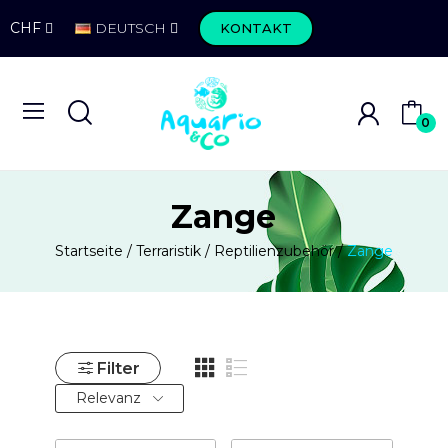
CHF
DEUTSCH
KONTAKT
0
Zange
Startseite
Terraristik
Reptilienzubehör
Zange
Filter
Relevanz