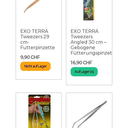
EXO TERRA
EXO TERRA
Tweezers 29
Tweezers
cm-
Angled 30 cm –
Futterpinzette
Gebogene
Fütterungspinzett...
9,90 CHF
16,90 CHF
Nicht auf Lager
Auf Lager (4)