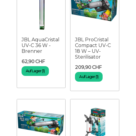
JBL AquaCristal
JBL ProCristal
UV-C 36 W -
Compact UV-C
Brenner
18 W – UV-
Sterilisator
62,90 CHF
209,90 CHF
Auf Lager (1)
Auf Lager (1)