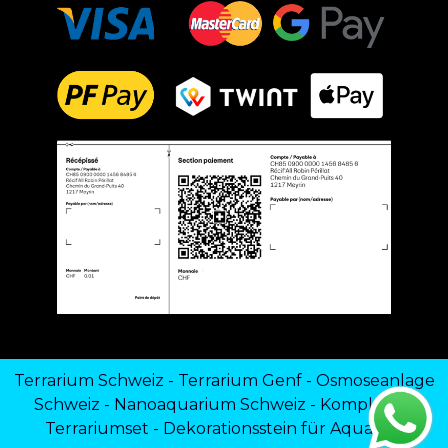
Terrarium Schweiz
-
Terrarium Genf
-
Osmoseanlage
Schweiz
-
Nanoaquarium Schweiz
-
Komplettes
Terrariumset
-
Dekorationsstein für Aquarien