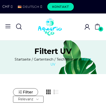
CHF
DEUTSCH
KONTAKT
0
Filtert UV
Startseite
Gartenteich
Teichfiltration
Filtert
UV
Filter
Relevanz