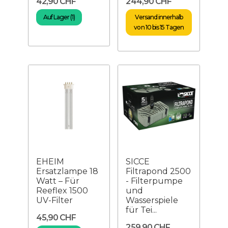
42,90 CHF
244,90 CHF
Auf Lager (1)
Versand innerhalb
von 10 bis 15 Tagen
EHEIM
SICCE
Ersatzlampe 18
Filtrapond 2500
Watt – Für
- Filterpumpe
Reeflex 1500
und
UV-Filter
Wasserspiele
für Tei...
45,90 CHF
259,90 CHF