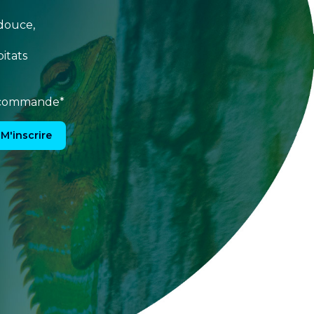
douce,
itats
e commande*
M'inscrire