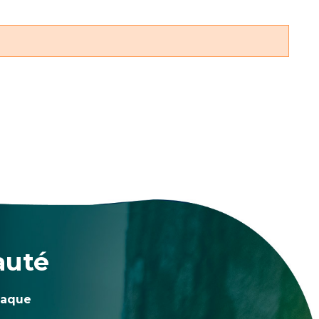
auté
haque