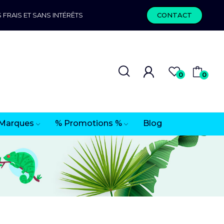
 FRAIS ET SANS INTÉRÊTS
CONTACT
0
0
Marques
% Promotions %
Blog