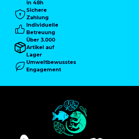
in 48h
Sichere
Zahlung
Individuelle
Betreuung
Über 3.000
Artikel auf
Lager
Umweltbewusstes
Engagement