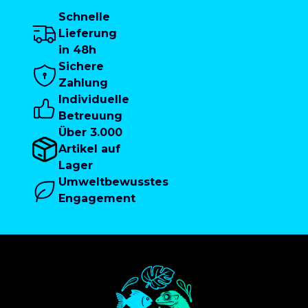
Schnelle
Lieferung
in 48h
Sichere
Zahlung
Individuelle
Betreuung
Über 3.000
Artikel auf
Lager
Umweltbewusstes
Engagement