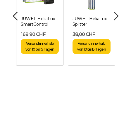
mer
JUWEL HeliaLux
JUWEL HeliaLux
JU
SmartControl
Splitter
Uni
r
169,90 CHF
38,00 CHF
18
Versand innerhalb
Versand innerhalb
von 10 bis 15 Tagen
von 10 bis 15 Tagen
v