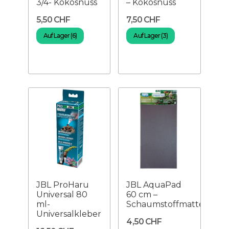
3/4- Kokosnuss
– Kokosnuss
5,50 CHF
7,50 CHF
Auf Lager (6)
Auf Lager (3)
JBL ProHaru
JBL AquaPad
Universal 80
60 cm –
ml-
Schaumstoffmatte
Universalkleber
4,50 CHF