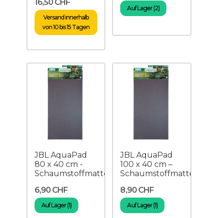
16,50 CHF
Auf Lager (2)
Versand innerhalb
von 10 bis 15 Tagen
JBL AquaPad
JBL AquaPad
80 x 40 cm -
100 x 40 cm –
Schaumstoffmatte
Schaumstoffmatte
6,90 CHF
8,90 CHF
Auf Lager (1)
Auf Lager (1)