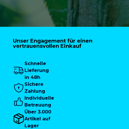
Unser Engagement für einen
vertrauensvollen Einkauf
Schnelle
Lieferung
in 48h
Sichere
Zahlung
Individuelle
Betreuung
Über 3.000
Artikel auf
Lager