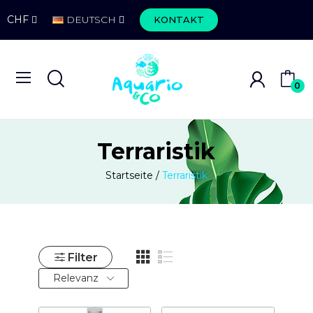
CHF
DEUTSCH
KONTAKT
0
Terraristik
Startseite
Terraristik
Filter
Relevanz