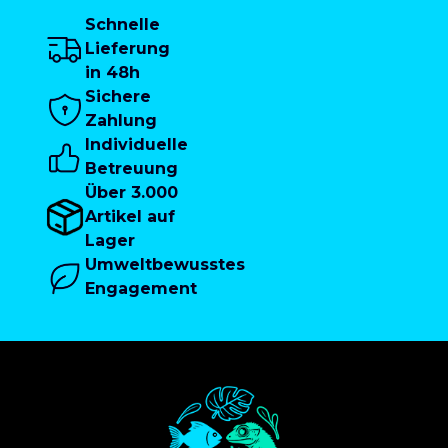
Schnelle
Lieferung
in 48h
Sichere
Zahlung
Individuelle
Betreuung
Über 3.000
Artikel auf
Lager
Umweltbewusstes
Engagement