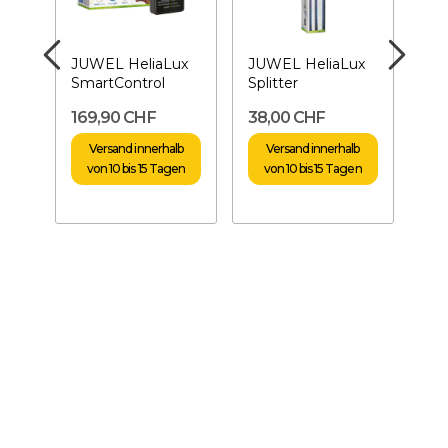
mer
JUWEL HeliaLux
JUWEL HeliaLux
JU
SmartControl
Splitter
Uni
r
169,90 CHF
38,00 CHF
18
Versand innerhalb
Versand innerhalb
von 10 bis 15 Tagen
von 10 bis 15 Tagen
v