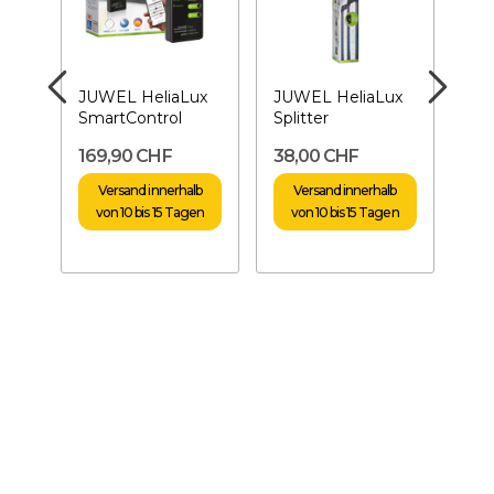
mer
JUWEL HeliaLux
JUWEL HeliaLux
JU
SmartControl
Splitter
Uni
r
169,90 CHF
38,00 CHF
18
Versand innerhalb
Versand innerhalb
von 10 bis 15 Tagen
von 10 bis 15 Tagen
v