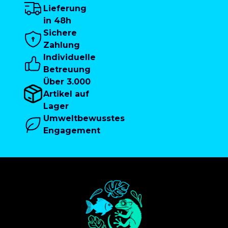
Lieferung
in 48h
Sichere
Zahlung
Individuelle
Betreuung
Über 3.000
Artikel auf
Lager
Umweltbewusstes
Engagement