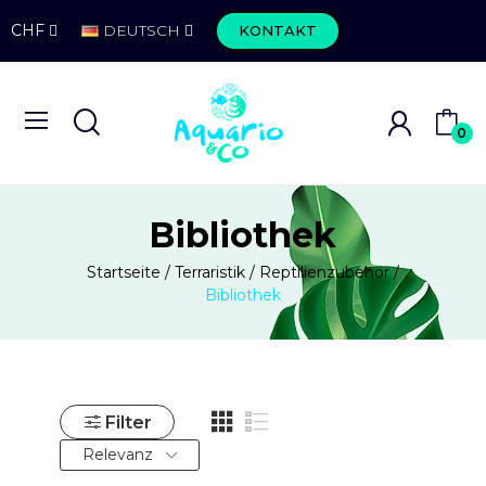
CHF
DEUTSCH
KONTAKT
0
Bibliothek
Startseite
Terraristik
Reptilienzubehör
Bibliothek
Filter
Relevanz