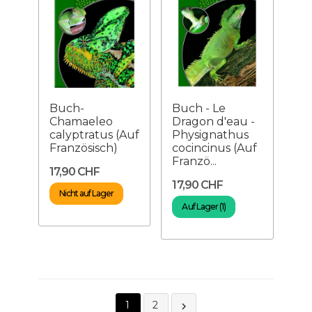
Buch-
Buch - Le
Chamaeleo
Dragon d'eau -
calyptratus (Auf
Physignathus
Französisch)
cocincinus (Auf
Franzö...
17,90 CHF
17,90 CHF
Nicht auf Lager
Auf Lager (1)
1
2
