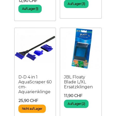
12,90 CHF
Auf Lager (3)
Auf Lager (1)
D-D 4 in 1
JBL Floaty
AquaScraper 60
Blade L/XL
cm-
Ersatzklingen
Aquarienklinge
11,90 CHF
25,90 CHF
Auf Lager (2)
Nicht auf Lager