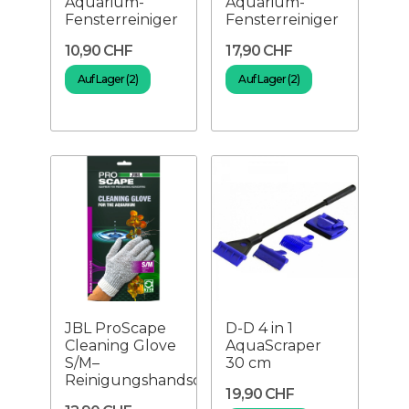
Aquarium-
Aquarium-
Fensterreiniger
Fensterreiniger
10,90 CHF
17,90 CHF
Auf Lager (2)
Auf Lager (2)
JBL ProScape
D-D 4 in 1
Cleaning Glove
AquaScraper
S/M–
30 cm
Reinigungshandschuh
19,90 CHF