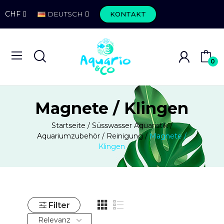
CHF
DEUTSCH
KONTAKT
0
Magnete / Klingen
Startseite
Süsswasser Aquaristik
Aquariumzubehör
Reinigung
Magnete /
Klingen
Filter
Relevanz