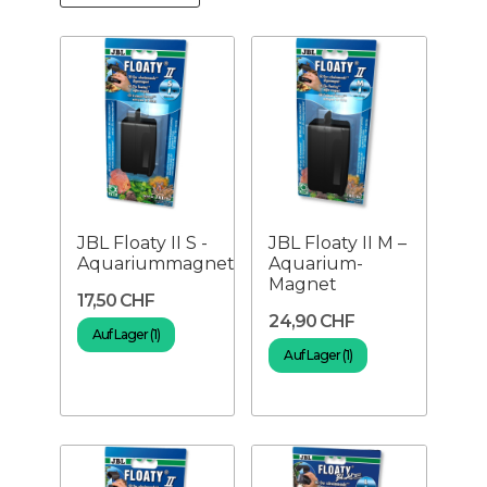
JBL Floaty II S -
JBL Floaty II M –
Aquariummagnet
Aquarium-
Magnet
17,50 CHF
24,90 CHF
Auf Lager (1)
Auf Lager (1)