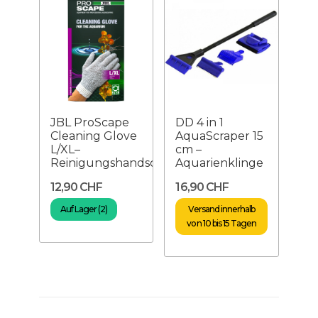
JBL ProScape
DD 4 in 1
Cleaning Glove
AquaScraper 15
L/XL–
cm –
Reinigungshandschuh
Aquarienklinge
12,90 CHF
16,90 CHF
Auf Lager (2)
Versand innerhalb
von 10 bis 15 Tagen