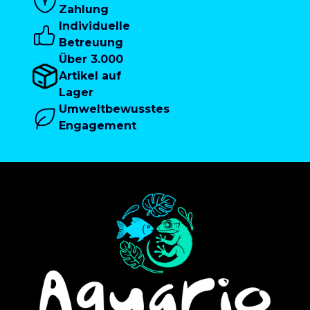
Zahlung
Individuelle
Betreuung
Über 3.000
Artikel auf
Lager
Umweltbewusstes
Engagement