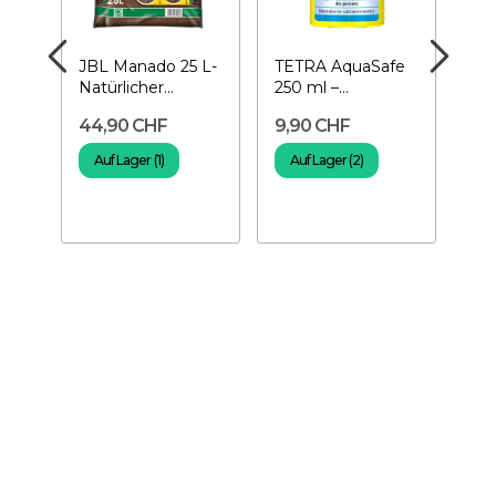
JBL Manado 25 L-
TETRA AquaSafe
PR
Natürlicher
250 ml –
Bio
Aquarienboden
Wasseraufbereiter
Amp
44,90 CHF
9,90 CHF
36
Bak
Aq
Auf Lager (1)
Auf Lager (2)
A