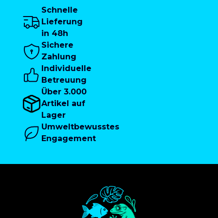
Schnelle
Lieferung
in 48h
Sichere
Zahlung
Individuelle
Betreuung
Über 3.000
Artikel auf
Lager
Umweltbewusstes
Engagement