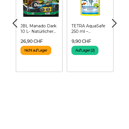
JBL Manado Dark
TETRA AquaSafe
PR
10 L- Natürlicher
250 ml –
Bio
Aquarienboden
Wasseraufbereiter
Amp
26,90 CHF
9,90 CHF
36
as
Bak
Aq
Nicht auf Lager
Auf Lager (2)
A