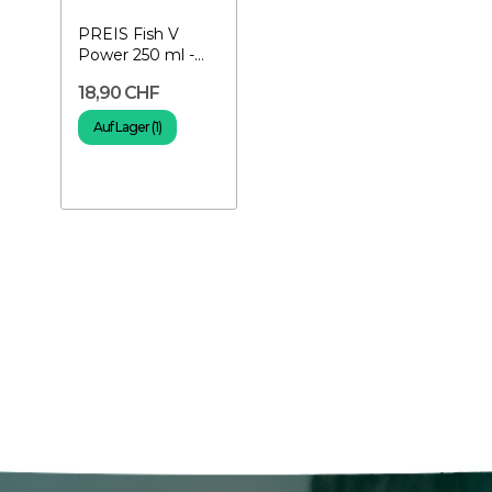
PREIS Fish V
Power 250 ml -
Vitamine für
18,90 CHF
Fische
Auf Lager (1)