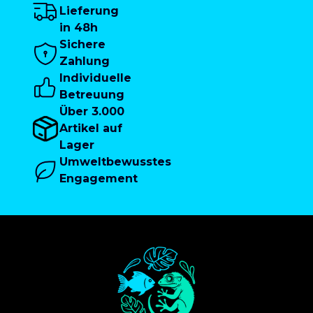
Lieferung
in 48h
Sichere
Zahlung
Individuelle
Betreuung
Über 3.000
Artikel auf
Lager
Umweltbewusstes
Engagement