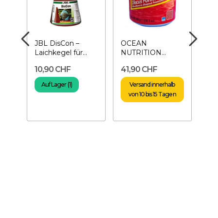
JBL DisCon –
OCEAN
SE
-
Laichkegel für
NUTRITION
Tra
Diskusfische
Discus Pellets
Oli
10,90 CHF
41,90 CHF
16
300 g -
Dis
Pelletfutter
Auf Lager (1)
Versand innerhalb
A
von 10 bis 15 Tagen