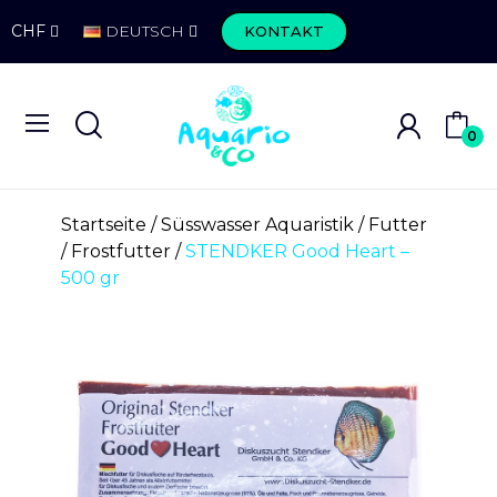
CHF
DEUTSCH
KONTAKT
0
Startseite
Süsswasser Aquaristik
Futter
Frostfutter
STENDKER Good Heart –
500 gr