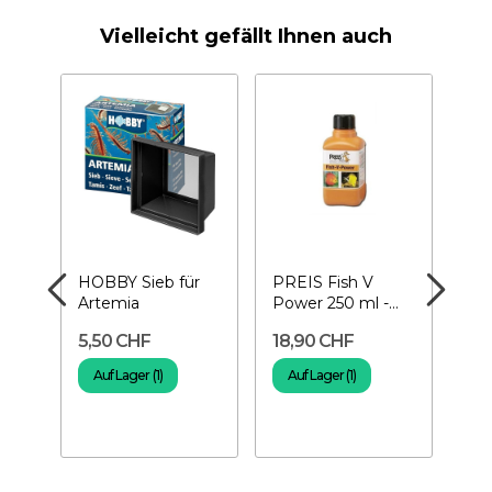
Vielleicht gefällt Ihnen auch
HOBBY Sieb für
PREIS Fish V
OC
te
Artemia
Power 250 ml -
NU
-
Vitamine für
Art
5,50 CHF
18,90 CHF
4,
Fische
100
Auf Lager (1)
Auf Lager (1)
M