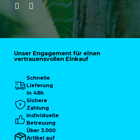
Unser Engagement für einen
vertrauensvollen Einkauf
Schnelle
Lieferung
in 48h
Sichere
Zahlung
Individuelle
Betreuung
Über 3.000
Artikel auf