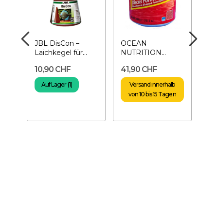
JBL DisCon –
OCEAN
SE
-
Laichkegel für
NUTRITION
Tra
Diskusfische
Discus Pellets
Oli
10,90 CHF
41,90 CHF
16
300 g -
Dis
Pelletfutter
Auf Lager (1)
Versand innerhalb
A
von 10 bis 15 Tagen