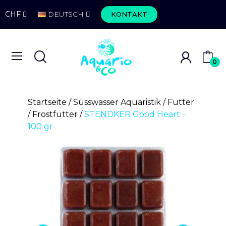
CHF
DEUTSCH
KONTAKT
0
Startseite
Süsswasser Aquaristik
Futter
Frostfutter
STENDKER Good Heart -
100 gr