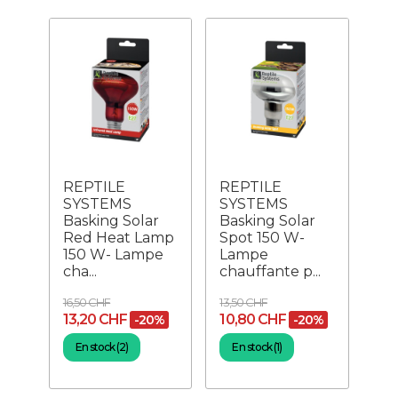
REPTILE
REPTILE
SYSTEMS
SYSTEMS
Basking Solar
Basking Solar
Red Heat Lamp
Spot 150 W-
150 W- Lampe
Lampe
cha...
chauffante p...
16,50 CHF
13,50 CHF
13,20 CHF
10,80 CHF
-20%
-20%
En stock (2)
En stock (1)