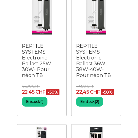
REPTILE
REPTILE
SYSTEMS
SYSTEMS
Electronic
Electronic
Ballast 25W-
Ballast 36W-
30W- Pour
38W-40W-
néon T8
Pour néon T8
44,90 CHF
44,90 CHF
22,45 CHF
22,45 CHF
-50%
-50%
En stock (1)
En stock (2)