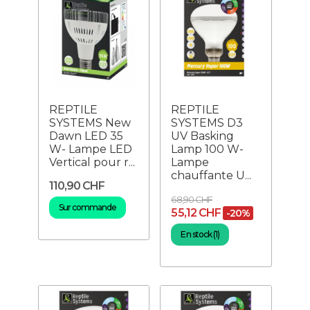
REPTILE
REPTILE
SYSTEMS New
SYSTEMS D3
Dawn LED 35
UV Basking
W- Lampe LED
Lamp 100 W-
Vertical pour r...
Lampe
chauffante U...
110,90 CHF
68,90 CHF
Sur commande
55,12 CHF
-20%
En stock (1)