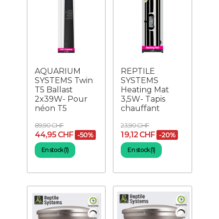
AQUARIUM
REPTILE
SYSTEMS Twin
SYSTEMS
T5 Ballast
Heating Mat
2x39W- Pour
3,5W- Tapis
néon T5
chauffant
89,90 CHF
23,90 CHF
44,95 CHF
19,12 CHF
-50%
-20%
En stock (1)
En stock (1)