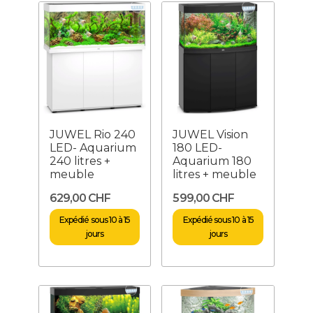
JUWEL Rio 240
JUWEL Vision
LED- Aquarium
180 LED-
240 litres +
Aquarium 180
meuble
litres + meuble
629,00 CHF
599,00 CHF
Expédié sous 10 à 15
Expédié sous 10 à 15
jours
jours