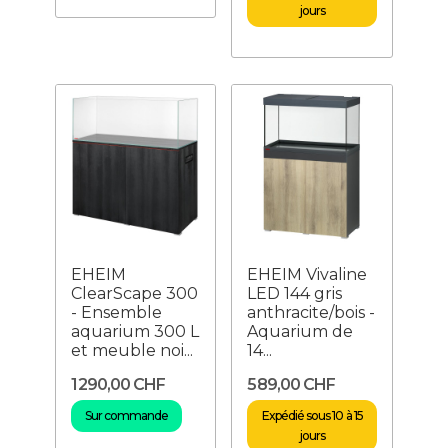
jours
EHEIM
EHEIM Vivaline
ClearScape 300
LED 144 gris
- Ensemble
anthracite/bois -
aquarium 300 L
Aquarium de
et meuble noi...
14...
1 290,00 CHF
589,00 CHF
Sur commande
Expédié sous 10 à 15
jours