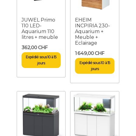
JUWEL Primo
EHEIM
110 LED-
INCPIRIA 230-
Aquarium 110
Aquarium +
litres + meuble
Meuble +
Eclairage
362,00 CHF
1 649,00 CHF
Expédié sous 10 à 15
Expédié sous 10 à 15
jours
jours