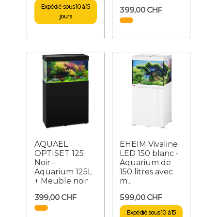
Expédié sous 10 à 15
399,00 CHF
jours
AQUAEL
EHEIM Vivaline
OPTISET 125
LED 150 blanc -
Noir –
Aquarium de
Aquarium 125L
150 litres avec
+ Meuble noir
m...
399,00 CHF
599,00 CHF
Expédié sous 10 à 15