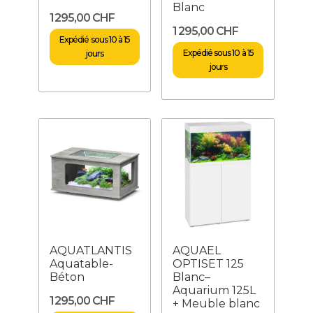
Blanc
1 295,00 CHF
1 295,00 CHF
Expédié sous 10 à 15
Expédié sous 10 à 15
jours
jours
AQUATLANTIS
AQUAEL
Aquatable-
OPTISET 125
Béton
Blanc–
Aquarium 125L
1 295,00 CHF
+ Meuble blanc