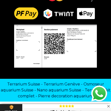
Terrarium Suisse
-
Terrarium Genève
-
Osmoseur
aquarium Suisse
-
Nano aquarium Suisse
-
Terrarium kit
complet
-
Pierre decoration aquarium