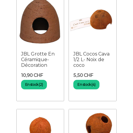
JBL Grotte En
JBL Cocos Cava
Céramique-
1/2 L- Noix de
Décoration
coco
10,90 CHF
5,50 CHF
En stock (2)
En stock (4)