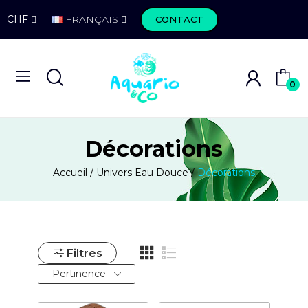
CHF
FRANÇAIS
CONTACT
0
Décorations
Accueil
Univers Eau Douce
Décorations
Filtres
Pertinence