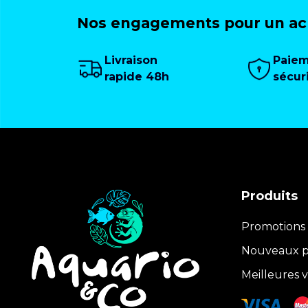
Nos engagements pour un ach
Livraison
Paie
rapide 48h
sécur
Produits
Promotions
Nouveaux p
Meilleures 