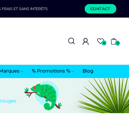
 FRAIS ET SANS INTÉRÊTS
CONTACT
0
0
Marques
% Promotions %
Blog
 rouges