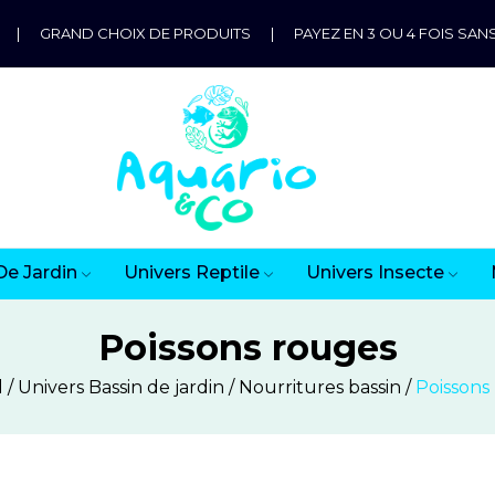
|
GRAND CHOIX DE PRODUITS
|
PAYEZ EN 3 OU 4 FOIS SANS
De Jardin
Univers Reptile
Univers Insecte
Poissons rouges
l
Univers Bassin de jardin
Nourritures bassin
Poissons