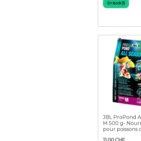
En stock (1)
JBL ProPond Al
M 500 g- Nourr
pour poissons d
11,00 CHF