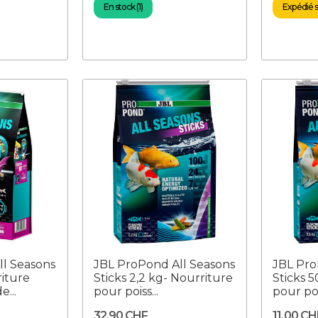
En stock (1)
Expédié so
l Seasons
JBL ProPond All Seasons
JBL Pro
iture
Sticks 2,2 kg- Nourriture
Sticks 
e...
pour poiss...
pour poi
32,90 CHF
11,00 CH