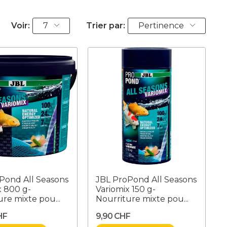
Voir:
7
Trier par:
Pertinence
Pond All Seasons
JBL ProPond All Seasons
x 800 g-
Variomix 150 g-
ure mixte pou...
Nourriture mixte pou...
HF
9,90 CHF