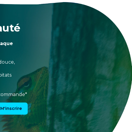
auté
haque
douce,
itats
e commande*
M'inscrire