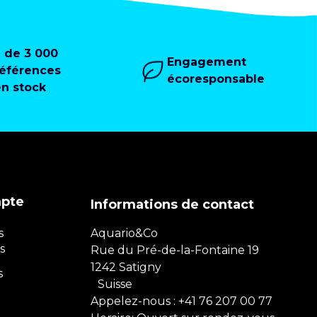
+ de 3 000
Engagement
références
écoresponsable
en stock
mpte
Informations de contact
s
Aquario&Co
s
Rue du Pré-de-la-Fontaine 19
1242 Satigny
s
Suisse
Appelez-nous :
+41 76 207 00 77