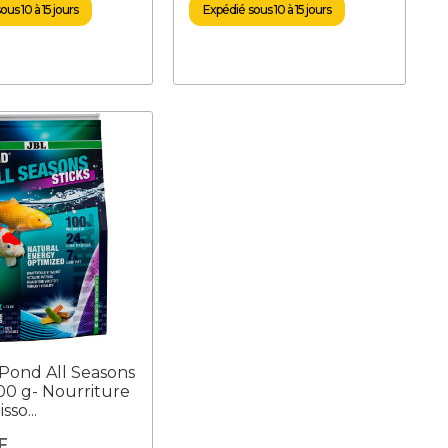
us 10 à 15 jours
Expédié sous 10 à 15 jours
Pond All Seasons
500 g- Nourriture
sso...
F