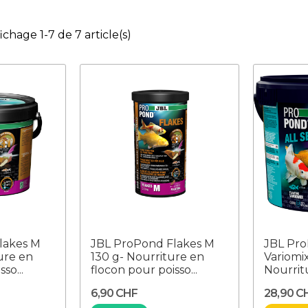
ichage 1-7 de 7 article(s)
lakes M
JBL ProPond Flakes M
JBL Pro
ure en
130 g- Nourriture en
Variomi
so...
flocon pour poisso...
Nourrit
6,90 CHF
28,90 C