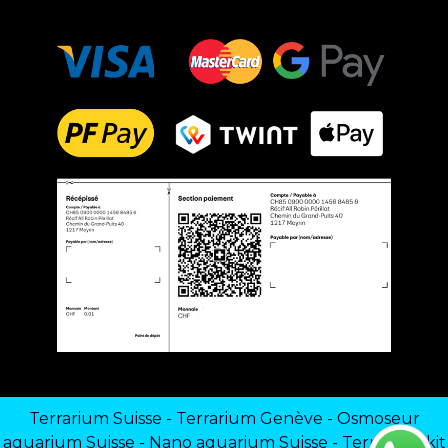
Terrarium Suisse
-
Terrarium Genève
-
Osmoseur
aquarium Suisse
-
Nano aquarium Suisse
-
Terrarium kit