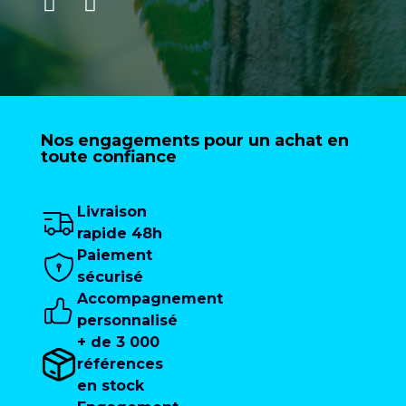
Nos engagements pour un achat en
toute confiance
Livraison
rapide 48h
Paiement
sécurisé
Accompagnement
personnalisé
+ de 3 000
références
en stock