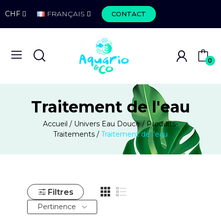
CHF
FRANÇAIS
CONTACT
0
Traitement de l'eau
Accueil
Univers Eau Douce
Produits-
Traitements
Traitement de l'eau
Filtres
Pertinence