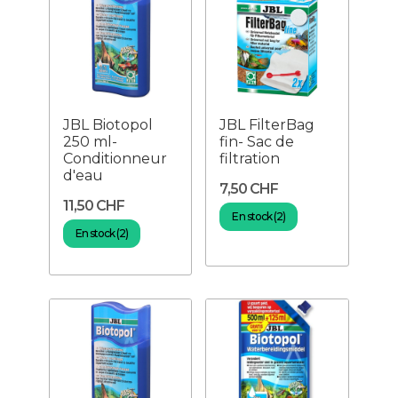
JBL Biotopol
JBL FilterBag
250 ml-
fin- Sac de
Conditionneur
filtration
d'eau
7,50 CHF
11,50 CHF
En stock (2)
En stock (2)