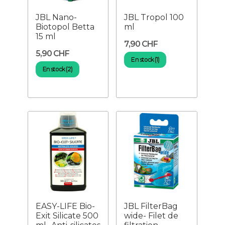
JBL Nano-
JBL Tropol 100
Biotopol Betta
ml
15 ml
7,90 CHF
5,90 CHF
En stock (1)
En stock (2)
EASY-LIFE Bio-
JBL FilterBag
Exit Silicate 500
wide- Filet de