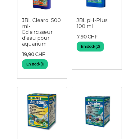
JBL Clearol 500
JBL pH-Plus
ml-
100 ml
Eclaircisseur
7,90 CHF
d'eau pour
aquarium
En stock (2)
19,90 CHF
En stock (1)