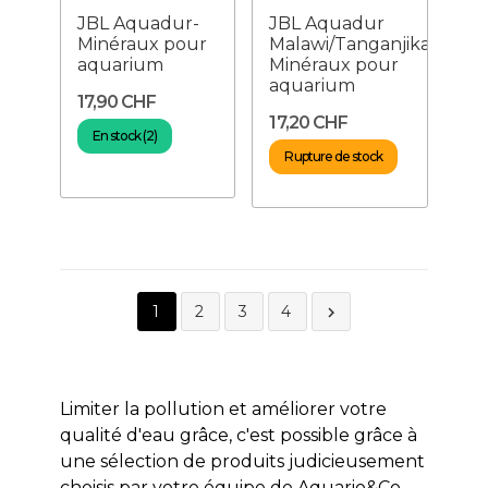
JBL Aquadur-
JBL Aquadur
Minéraux pour
Malawi/Tanganjika-
aquarium
Minéraux pour
aquarium
17,90 CHF
17,20 CHF
En stock (2)
Rupture de stock
1
2
3
4

Limiter la pollution et améliorer votre
qualité d'eau grâce, c'est possible grâce
à
une sélection de produits judicieusement
choisis par votre équipe de Aquario&Co.