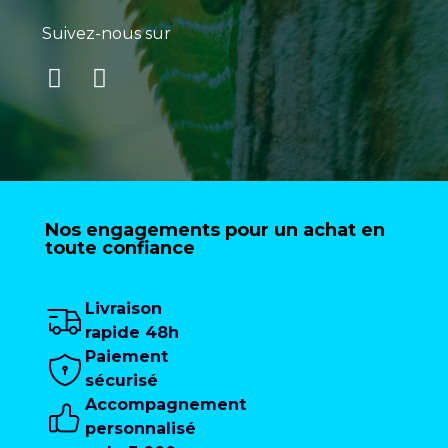
Suivez-nous sur
Nos engagements pour un achat en
toute confiance
Livraison
rapide 48h
Paiement
sécurisé
Accompagnement
personnalisé