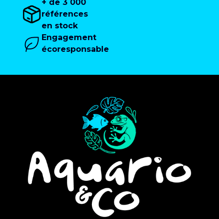
+ de 3 000
références
en stock
Engagement
écoresponsable