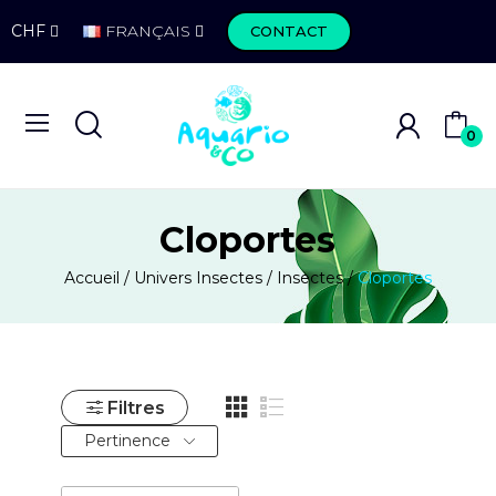
CHF
FRANÇAIS
CONTACT
0
Cloportes
Accueil
Univers Insectes
Insectes
Cloportes
Filtres
Pertinence