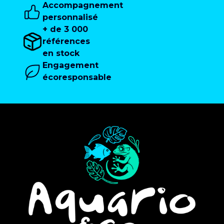
Accompagnement
personnalisé
+ de 3 000
références
en stock
Engagement
écoresponsable