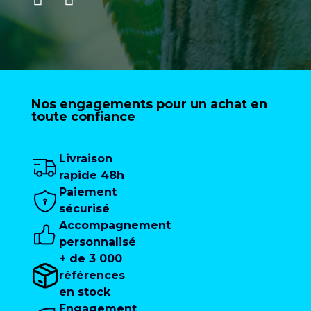
Nos engagements pour un achat en
toute confiance
Livraison
rapide 48h
Paiement
sécurisé
Accompagnement
personnalisé
+ de 3 000
références
en stock
Engagement