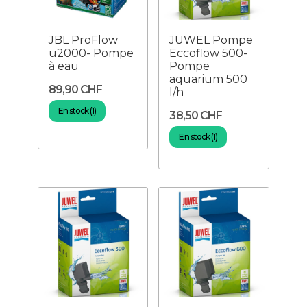
JBL ProFlow
JUWEL Pompe
u2000- Pompe
Eccoflow 500-
à eau
Pompe
aquarium 500
89,90 CHF
l/h
En stock (1)
38,50 CHF
En stock (1)