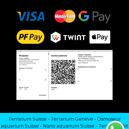
Terrarium Suisse
-
Terrarium Genève
-
Osmoseur
aquarium Suisse
-
Nano aquarium Suisse
-
Terrarium kit