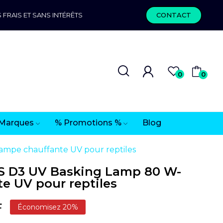
 FRAIS ET SANS INTÉRÊTS
CONTACT
0
0
Marques
% Promotions %
Blog
mpe chauffante UV pour reptiles
S D3 UV Basking Lamp 80 W-
e UV pour reptiles
F
Économisez 20%