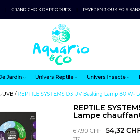
|
GRAND CHOIX DE PRODUITS
|
PAYEZ EN 3 OU 4 FOIS SANS
De Jardin
Univers Reptile
Univers Insecte
A-UVB
REPTILE SYSTEMS D3 UV Basking Lamp 80 W- La
REPTILE SYSTEM
Lampe chauffant
54,32 CH
67,90 CHF
TTC