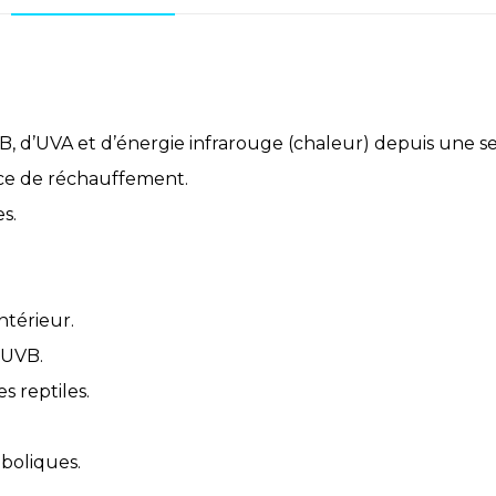
B, d’UVA et d’énergie infrarouge (chaleur) depuis une 
ace de réchauffement.
s.
ntérieur.
’UVB.
 reptiles.
boliques.