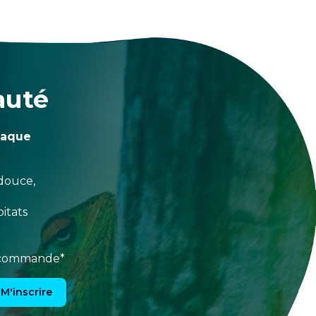
auté
haque
douce,
itats
e commande*
M'inscrire