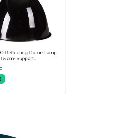
O Reflecting Dome Lamp
1,5 cm- Support...
F
)