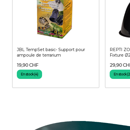
JBL TempSet basic- Support pour
REPTI ZO
ampoule de terrarium
Fixture Ø2
19,90 CHF
29,90 CH
En stock (4)
En stock (2