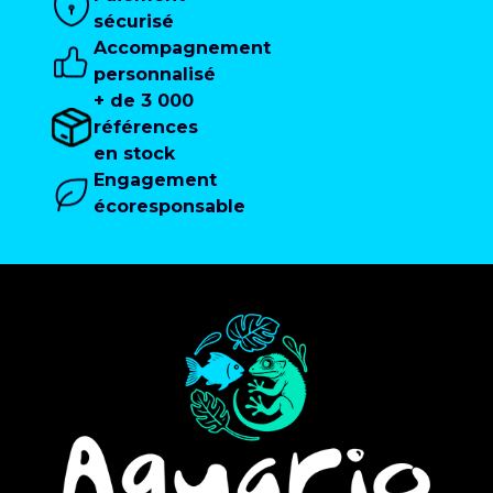
sécurisé
Accompagnement
personnalisé
+ de 3 000
références
en stock
Engagement
écoresponsable