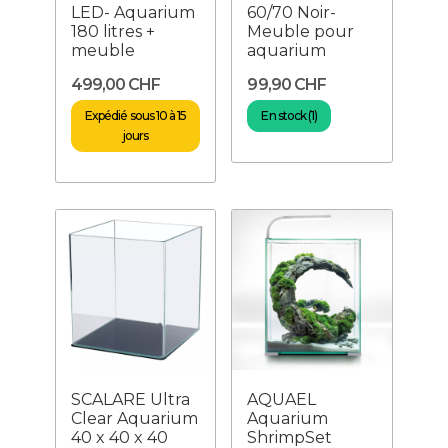
LED- Aquarium
60/70 Noir-
180 litres +
Meuble pour
meuble
aquarium
499,00 CHF
99,90 CHF
Expédié sous 10 à 15
En stock (1)
jours
SCALARE Ultra
AQUAEL
Clear Aquarium
Aquarium
40 x 40 x 40
ShrimpSet