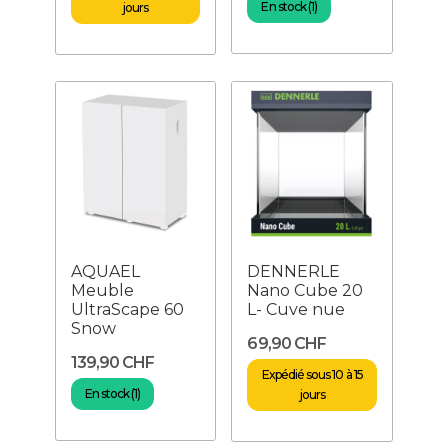
En stock (1)
jours
AQUAEL
DENNERLE
Meuble
Nano Cube 20
UltraScape 60
L- Cuve nue
Snow
69,90 CHF
139,90 CHF
Expédié sous 10 à 15
En stock (1)
jours