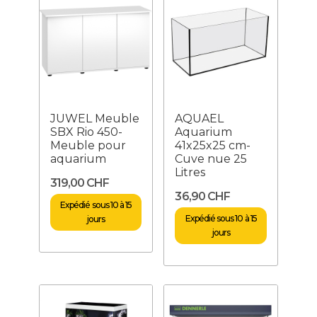
JUWEL Meuble
AQUAEL
SBX Rio 450-
Aquarium
Meuble pour
41x25x25 cm-
aquarium
Cuve nue 25
Litres
319,00 CHF
36,90 CHF
Expédié sous 10 à 15
Expédié sous 10 à 15
jours
jours