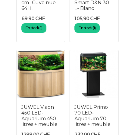
cm- Cuve nue
Smart D&N 30
64 li...
L- Blanc
69,90 CHF
105,90 CHF
En stock (1)
En stock (1)
JUWEL Vision
JUWEL Primo
450 LED-
70 LED-
Aquarium 450
Aquarium 70
litres + meuble
litres + meuble
1 299,00 CHF
232,00 CHF