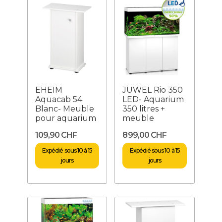
EHEIM
JUWEL Rio 350
Aquacab 54
LED- Aquarium
Blanc- Meuble
350 litres +
pour aquarium
meuble
109,90 CHF
899,00 CHF
Expédié sous 10 à 15
Expédié sous 10 à 15
jours
jours