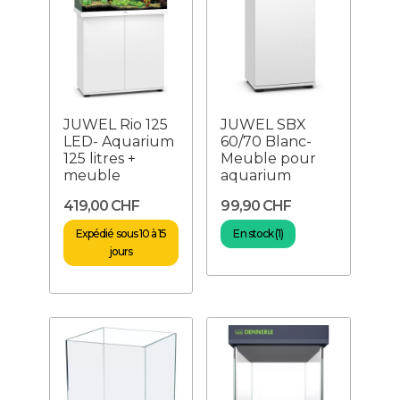
JUWEL Rio 125
JUWEL SBX
LED- Aquarium
60/70 Blanc-
125 litres +
Meuble pour
meuble
aquarium
419,00 CHF
99,90 CHF
Expédié sous 10 à 15
En stock (1)
jours