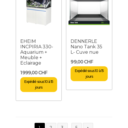
EHEIM
DENNERLE
INCPIRIA 330-
Nano Tank 35
Aquarium +
L- Cuve nue
Meuble +
99,00 CHF
Eclairage
Expédié sous 10 à 15
1 999,00 CHF
jours
Expédié sous 10 à 15
jours
1
2
3
…
5