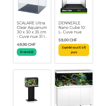
SCALARE Ultra
DENNERLE
Clear Aquarium
Nano Cube 10
30 x 30 x 35 cm
L- Cuve nue
- Cuve nue 31 l...
59,00 CHF
49,90 CHF
Expédié sous 10 à 15
En stock (1)
jours