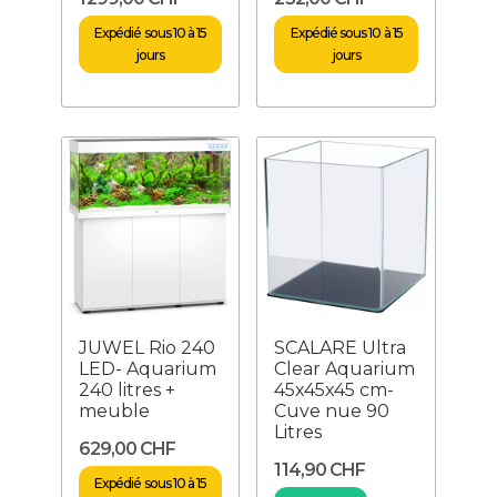
Expédié sous 10 à 15
Expédié sous 10 à 15
jours
jours
JUWEL Rio 240
SCALARE Ultra
LED- Aquarium
Clear Aquarium
240 litres +
45x45x45 cm-
meuble
Cuve nue 90
Litres
629,00 CHF
114,90 CHF
Expédié sous 10 à 15