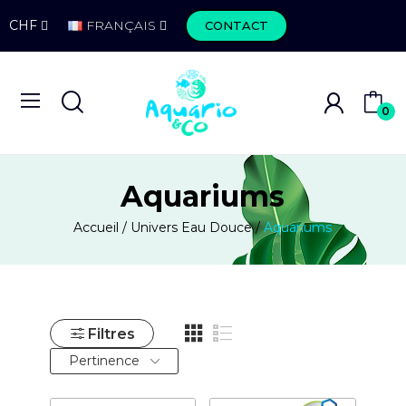
CHF
FRANÇAIS
CONTACT
0
Aquariums
Accueil
Univers Eau Douce
Aquariums
Filtres
Pertinence