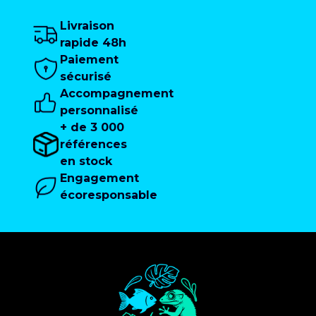
Livraison
rapide 48h
Paiement
sécurisé
Accompagnement
personnalisé
+ de 3 000
références
en stock
Engagement
écoresponsable