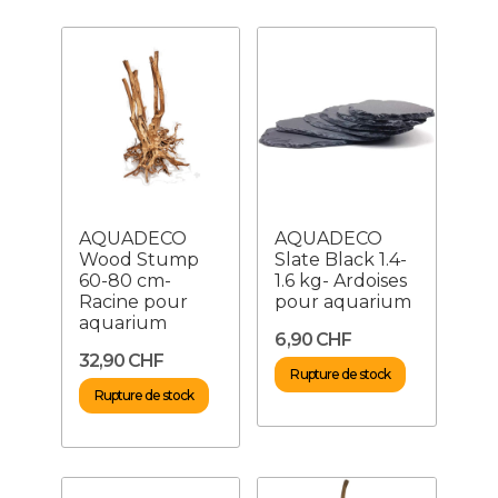
AQUADECO
AQUADECO
Wood Stump
Slate Black 1.4-
60-80 cm-
1.6 kg- Ardoises
Racine pour
pour aquarium
aquarium
6,90 CHF
32,90 CHF
Rupture de stock
Rupture de stock