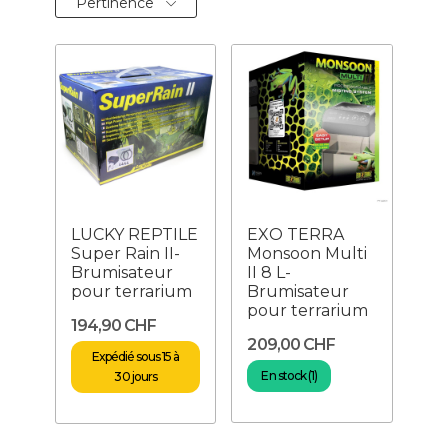
Pertinence
LUCKY REPTILE
EXO TERRA
Super Rain II-
Monsoon Multi
Brumisateur
II 8 L-
pour terrarium
Brumisateur
pour terrarium
194,90 CHF
209,00 CHF
Expédié sous 15 à
En stock (1)
30 jours