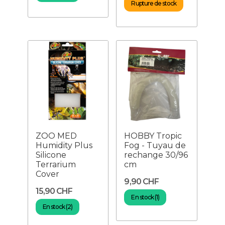
Rupture de stock
ZOO MED
HOBBY Tropic
Humidity Plus
Fog - Tuyau de
Silicone
rechange 30/96
Terrarium
cm
Cover
9,90 CHF
15,90 CHF
En stock (1)
En stock (2)