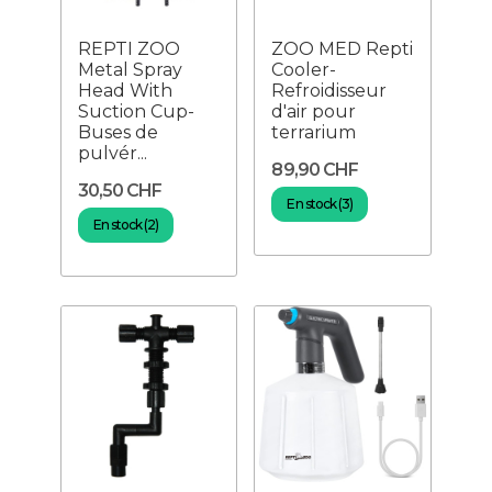
REPTI ZOO
ZOO MED Repti
Metal Spray
Cooler-
Head With
Refroidisseur
Suction Cup-
d'air pour
Buses de
terrarium
pulvér...
89,90 CHF
30,50 CHF
En stock (3)
En stock (2)