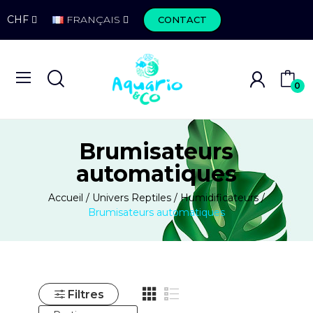
CHF
FRANÇAIS
CONTACT
0
Brumisateurs
automatiques
Accueil
Univers Reptiles
Humidificateurs
Brumisateurs automatiques
Filtres