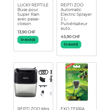
LUCKY REPTILE
REPTI ZOO
Buse pour
Automatic
Super Rain
Electric Sprayer
avec passe-
2 L-
cloison
Pulvérisateur
auto...
13,90 CHF
45,90 CHF
En stock (5)
En stock (1)
REPTI ZOO Mini
EXO TERRA