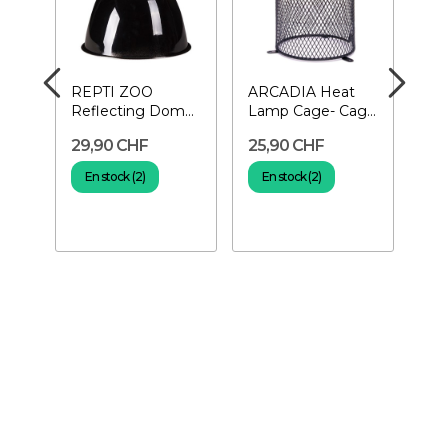
REPTI ZOO
ARCADIA Heat
RE
Reflecting Dome
Lamp Cage- Cage
Cer
Lamp Fixture
de protection
Dou
29,90 CHF
25,90 CHF
14
Ø21,5 cm-
Support...
En stock (2)
En stock (2)
E