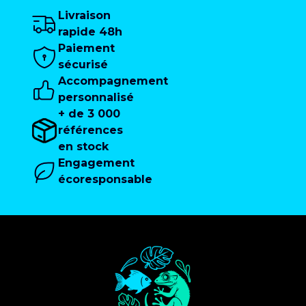
Livraison
rapide 48h
Paiement
sécurisé
Accompagnement
personnalisé
+ de 3 000
références
en stock
Engagement
écoresponsable