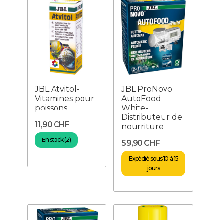
JBL Atvitol-
JBL ProNovo
Vitamines pour
AutoFood
poissons
White-
Distributeur de
11,90 CHF
nourriture
En stock (2)
59,90 CHF
Expédié sous 10 à 15
jours