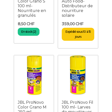
Color Grano S
Auto Food-
100 ml-
Distributeur de
Nourriture en
nourriture
granulés
solaire
8,50 CHF
359,00 CHF
En stock (2)
Expédié sous 10 à 15
jours
JBL ProNovo
JBL ProNovo Fil
Color Grano M
100 ml- Larves
250 ml-
de moustiques