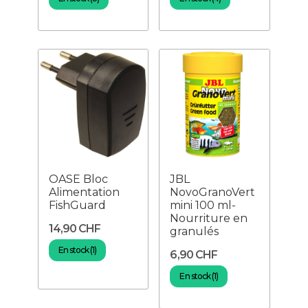
OASE Bloc
JBL
Alimentation
NovoGranoVert
FishGuard
mini 100 ml-
Nourriture en
14,90 CHF
granulés
En stock (1)
6,90 CHF
En stock (1)