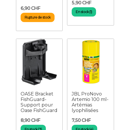
5,90 CHF
6,90 CHF
En stock (1)
Rupture de stock
OASE Bracket
JBL ProNovo
FishGuard-
Artemio 100 ml-
Support pour
Artémias
Oase FishGuard
lyophilisées
8,90 CHF
7,50 CHF
En stock (3)
En stock (4)