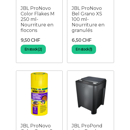
JBL ProNovo
JBL ProNovo
Color Flakes M
Bel Grano XS
250 ml-
100 ml-
Nourriture en
Nourriture en
flocons
granulés
9,50 CHF
6,50 CHF
En stock (2)
En stock (1)
JBL ProNovo
JBL ProPond