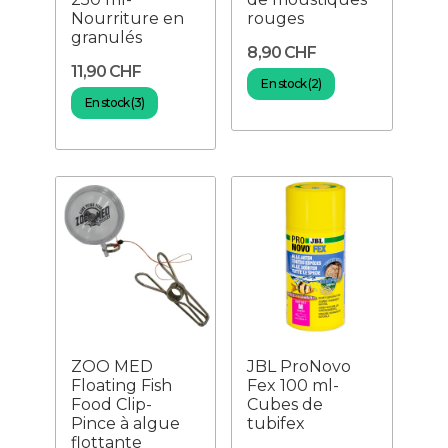
Nourriture en
rouges
granulés
8,90 CHF
11,90 CHF
En stock (2)
En stock (3)
ZOO MED
JBL ProNovo
Floating Fish
Fex 100 ml-
Food Clip-
Cubes de
Pince à algue
tubifex
flottante