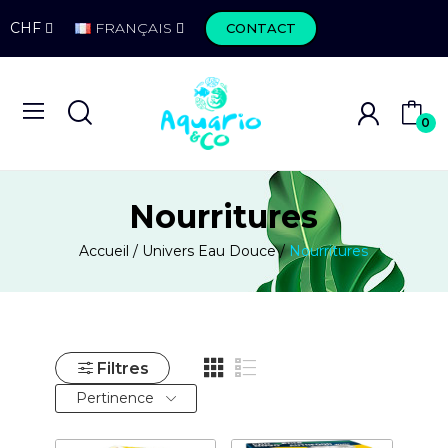
CHF
FRANÇAIS
CONTACT
0
Nourritures
Accueil
Univers Eau Douce
Nourritures
Filtres
Pertinence