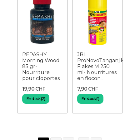
REPASHY
JBL
Morning Wood
ProNovoTanganjika
85 gr-
Flakes M 250
Nourriture
ml- Nourritures
pour cloportes
en flocon...
19,90 CHF
7,90 CHF
En stock (2)
En stock (1)