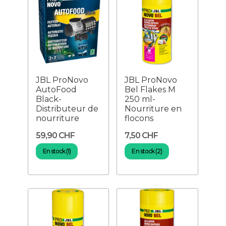
JBL ProNovo
JBL ProNovo
AutoFood
Bel Flakes M
Black-
250 ml-
Distributeur de
Nourriture en
nourriture
flocons
59,90 CHF
7,50 CHF
En stock (1)
En stock (2)